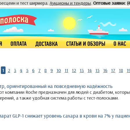
оресцеин и тест ширмера.
Аукционы и тендеры
.
Оптовые заявки: (
1
2
3
4
5
6
7
8
9
10
11
12
13
14
15
16
17
18
1
етр, ориентированный на повседневную надёжность
 от компании Roche предназначен для людей с диабетом, котор
ерений, а также удобная система работы с тест-полосками.
рат GLP-1 снижает уровень сахара в крови на 7% у пациен