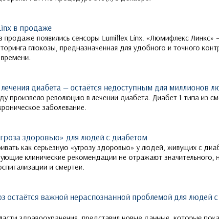
Linx в продаже
в продаже появились сенсоры Lumiflex Linx. «Люмифлекс Линкс» 
торинга глюкозы, предназначенная для удобного и точного конт
 времени.
 лечения диабета — остаётся недоступным для миллионов л
оду произвело революцию в лечении диабета. Диабет 1 типа из с
хроническое заболевание.
гроза здоровью» для людей с диабетом
ивать как серьёзную «угрозу здоровью» у людей, живущих с диа
ующие клинические рекомендации не отражают значительного, 
оспитализаций и смертей.
з остаётся важной нераспознанной проблемой для людей 
бласти здравоохранения, представил новые данные, которые пок