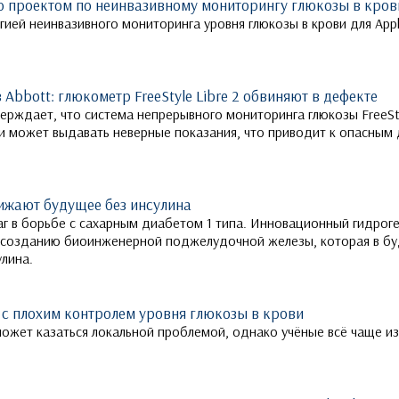
о проектом по неинвазивному мониторингу глюкозы в кров
гией неинвазивного мониторинга уровня глюкозы в крови для App
Abbott: глюкометр FreeStyle Libre 2 обвиняют в дефекте
ерждает, что система непрерывного мониторинга глюкозы FreeSty
 и может выдавать неверные показания, что приводит к опасным 
ижают будущее без инсулина
г в борьбе с сахарным диабетом 1 типа. Инновационный гидроге
к созданию биоинженерной поджелудочной железы, которая в б
лина.
 с плохим контролем уровня глюкозы в крови
ожет казаться локальной проблемой, однако учёные всё чаще изу