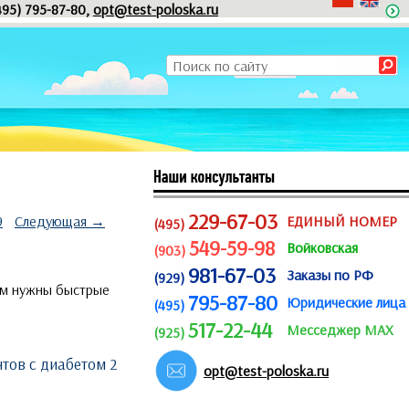
495) 795-87-80,
opt@test-poloska.ru
229-67-03
9
Следующая →
ЕДИНЫЙ НОМЕР
(495)
549-59-98
Войковская
(903)
981-67-03
Заказы по РФ
(929)
ым нужны быстрые
795-87-80
Юридические лица
(495)
517-22-44
Месседжер MAX
(925)
тов с диабетом 2
opt@test-poloska.ru