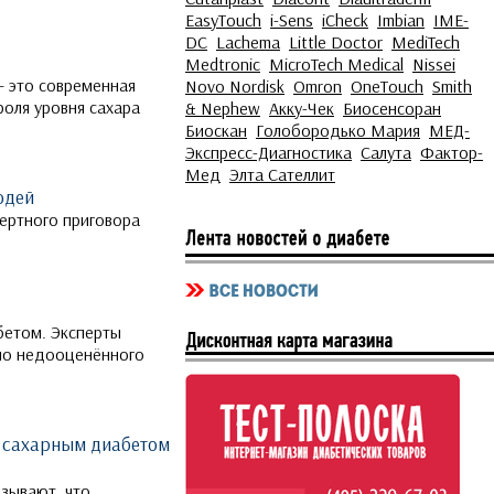
EasyTouch
i-Sens
iCheck
Imbian
IME-
DC
Lachema
Little Doctor
MediTech
Medtronic
MicroTech Medical
Nissei
— это современная
Novo Nordisk
Omron
OneTouch
Smith
роля уровня сахара
& Nephew
Акку-Чек
Биосенсоран
Биоскан
Голобородько Мария
МЕД-
Экспресс-Диагностика
Салута
Фактор-
Мед
Элта Сателлит
юдей
мертного приговора
бетом. Эксперты
но недооценённого
с сахарным диабетом
азывают, что