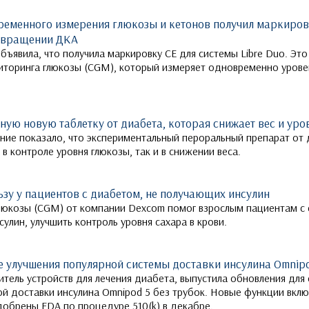
ременного измерения глюкозы и кетонов получил маркиров
твращении ДКА
бъявила, что получила маркировку CE для системы Libre Duo. Это
торинга глюкозы (CGM), который измеряет одновременно урове
.
ую новую таблетку от диабета, которая снижает вес и уро
е показало, что экспериментальный пероральный препарат от 
в контроле уровня глюкозы, так и в снижении веса.
зу у пациентов с диабетом, не получающих инсулин
люкозы (CGM) от компании Dexcom помог взрослым пациентам с
сулин, улучшить контроль уровня сахара в крови.
ые улучшения популярной системы доставки инсулина Omnip
итель устройств для лечения диабета, выпустила обновления для
й доставки инсулина Omnipod 5 без трубок. Новые функции вкл
добрены FDA по процедуре 510(k) в декабре.