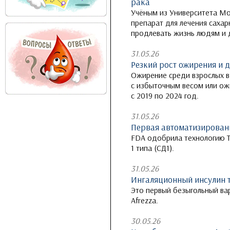
рака
Учёным из Университета Мо
препарат для лечения сахар
продлевать жизнь людям и
31.05.26
Резкий рост ожирения и д
Ожирение среди взрослых в
с избыточным весом или ожи
с 2019 по 2024 год.
31.05.26
Первая автоматизированн
FDA одобрила технологию T
1 типа (СД1).
31.05.26
Ингаляционный инсулин т
Это первый безыгольный ва
Afrezza.
30.05.26