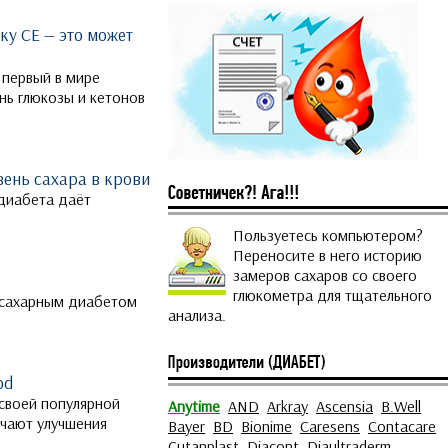
ку CE — это может
 первый в мире
нь глюкозы и кетонов
вень сахара в крови
диабета даёт
Пользуетесь компьютером?
Переносите в него историю
замеров сахаров со своего
глюкометра для тщательного
 сахарным диабетом
анализа.
od
 своей популярной
Anytime
AND
Arkray
Ascensia
B.Well
ючают улучшения
Bayer
BD
Bionime
Caresens
Contacare
Cutanplast
Diacont
Diaultraderm