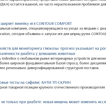
(ДКА) остаётся важной, но часто нераспознанной проблемой дл
расширяет линейку игл CONTOUR COMFORT
обальная компания, специализирующаяся на уходе за людьми с д
oration, сегодня объявила о запуске игл для шприц-ручек CONTOU
ойств для мониторинга глюкозы: прогноз указывает на рос
ранённости диабета у домашних животных
 IndexBox о глобальном рынке ветеринарных устройств для мони
с более широкой фундаментальной базой спроса, более дисципл
олее регионально диверсифицированной структурой поставок.
овые тесты на сифилис АНТИ-ТП-СКРИН
дной товарной позиции крупного отечественного производител
не только при диабете: новая мишень может изменить иссл