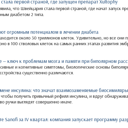
 стала первой страной, где запущен препарат Xultophy
вила, что Швейцария стала первой страной, где начат запуск пр
арным диабетом 2 типа.
ают огромным потенциалом в лечении диабета
находится около 30 триллионов клеток. Удивительно, но все они
но в 100 стволовых клеток на самых ранних этапах развития эмб
 — ключ к проблемам мозга и памяти при биполярном расс
сивные и когнитивные симптомы, биологические основы биполярн
сстройства существенно различаются.
мене инсулина: что значат взаимозаменяемые биосимиляры
 чтобы получить привычный рефилл инсулина, и вдруг обнаружива
во ручки выглядят совершенно иначе.
е Sanofi за IV квартал: компания запускает программу ра