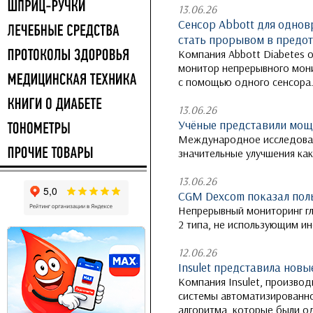
13.06.26
Сенсор Abbott для однов
стать прорывом в предо
Компания Abbott Diabetes о
монитор непрерывного мони
с помощью одного сенсора
13.06.26
Учёные представили мощн
Международное исследовани
значительные улучшения как 
13.06.26
CGM Dexcom показал поль
Непрерывный мониторинг г
2 типа, не использующим ин
12.06.26
Insulet представила нов
Компания Insulet, производ
системы автоматизированно
алгоритма, которые были о