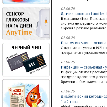
07.06.26
Датчик глюкозы Lumiflex 
В магазине «Тест-Полоска» 
система непрерывного мони
в крови в режиме реального
07.06.26
Почему инсулин — основа
Открытие инсулина в 1921 г
превратился в управляемое 
07.06.26
Инфекции — серьёзная «у
Инфекции следует рассматр
предупреждают, что действ
бремени заболеваемости, г
07.06.26
Диабетический кетоацидо
1 и 2 типа
Abbott, мировой лидер в о