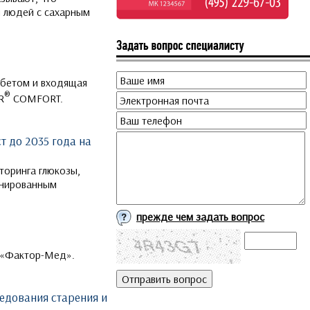
я людей с сахарным
иабетом и входящая
®
R
COMFORT.
т до 2035 года на
торинга глюкозы,
инированным
прежде чем задать вопрос
я «Фактор-Мед».
едования старения и