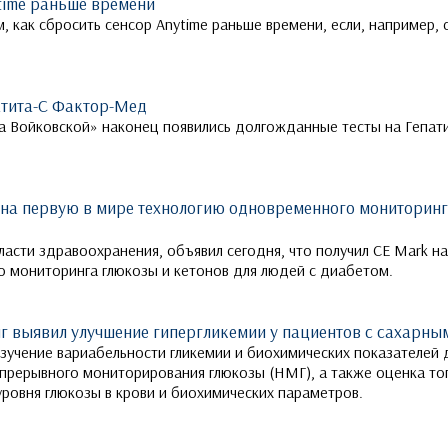
time раньше времени
 как сбросить сенсор Anytime раньше времени, если, например, 
атита-С Фактор-Мед
на Войковской» наконец появились долгожданные тесты на Гепат
 на первую в мире технологию одновременного мониторинг
ласти здравоохранения, объявил сегодня, что получил CE Mark н
 мониторинга глюкозы и кетонов для людей с диабетом.
 выявил улучшение гипергликемии у пациентов с сахарным
зучение вариабельности гликемии и биохимических показателей 
прерывного мониторирования глюкозы (НМГ), а также оценка тог
ровня глюкозы в крови и биохимических параметров.