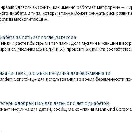
нреаля удалось выяснить, как именно работает метформин — ш
ного диабета 2 типа, который также может снижать риск развити
 другим млекопитающим.
иабета за пять лет после 2019 года
 Индии растёт быстрыми темпами. Доля мужчин и женщин в возра
рением увеличилась на 4,4 и 6,7 процентных пункта соответствен
ая система доставки инсулина для беременности
andem Control-IQ+ для использования во время беременности пр
еперь одобрен FDA для детей от 6 лет с диабетом
риант инсулина для детей, сообщила компания MannKind Corpora