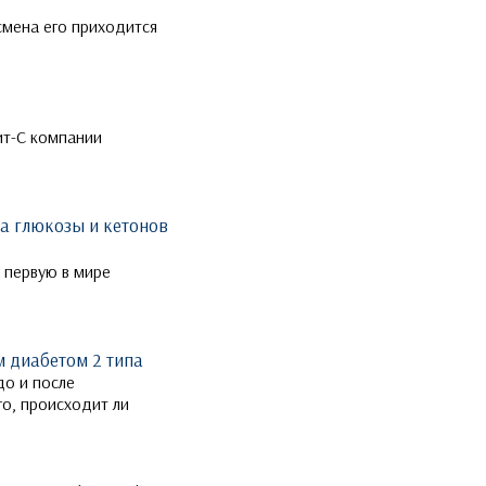
смена его приходится
ит-С компании
а глюкозы и кетонов
а первую в мире
 диабетом 2 типа
до и после
о, происходит ли