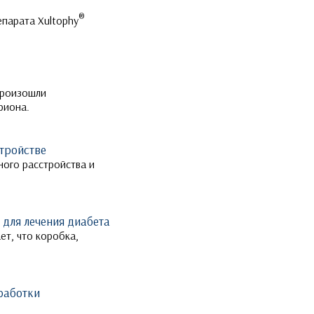
®
епарата Xultophy
 произошли
риона.
тройстве
ого расстройства и
 для лечения диабета
ет, что коробка,
зработки