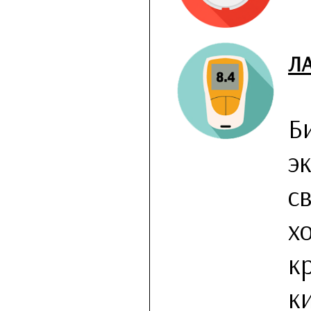
Л
Б
э
с
х
к
к