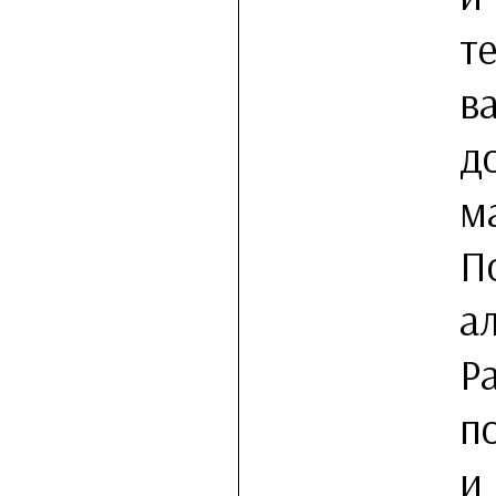
т
в
д
м
П
а
Р
п
и