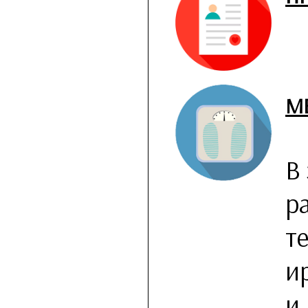
М
В
р
т
и
и