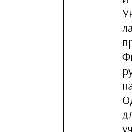
У
л
п
Ф
р
п
О
д
у