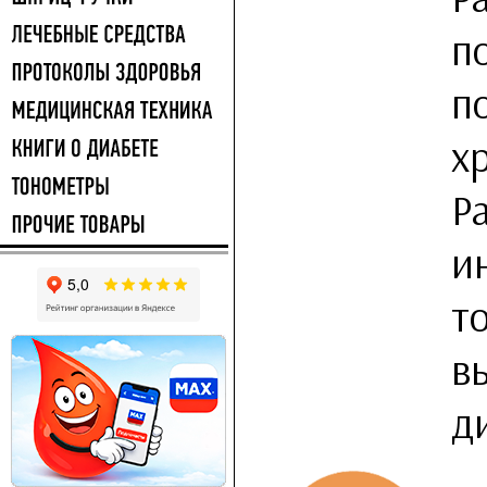
п
п
х
Р
и
т
в
д