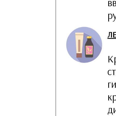
в
р
Л
К
с
г
к
д