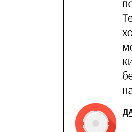
п
Т
х
м
к
б
н
Д