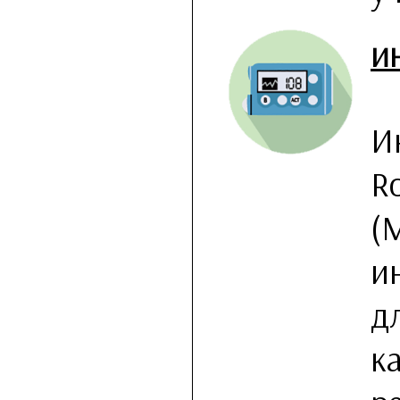
И
И
R
(
и
д
к