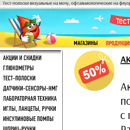
Тест-полоски визуальные на мочу, офтальмологические на флу
А
А
п
с
Р