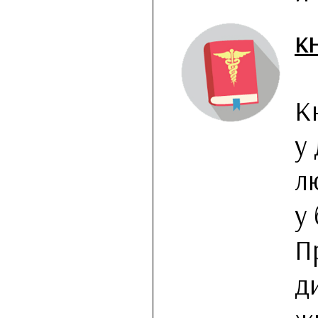
К
К
у
л
у
П
д