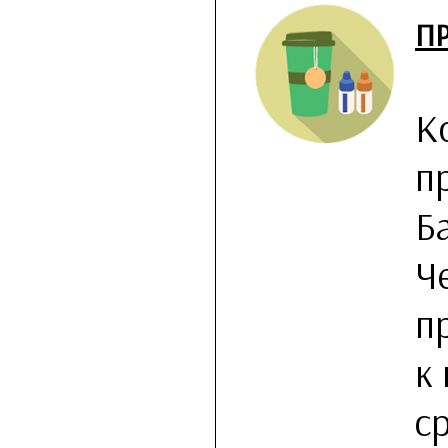
П
К
п
Б
Ч
п
к
с