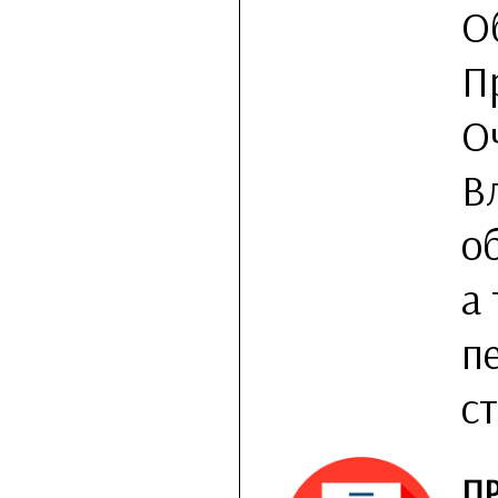
О
П
О
В
о
а
п
с
П