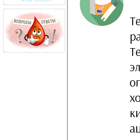
Т
р
Т
э
о
х
к
а