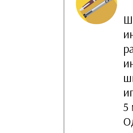
Ш
и
р
и
ш
и
5 
О