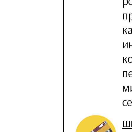
р
п
к
и
к
п
м
с
Ш