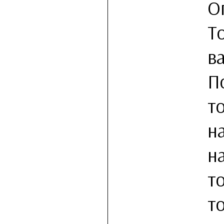
О
Т
в
П
т
н
н
т
т