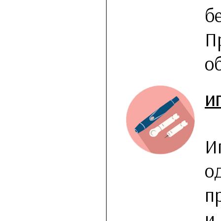
б
П
о
И
И
о
п
и