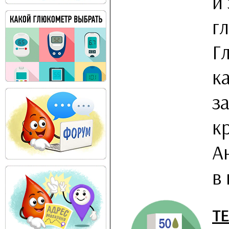
и
г
Г
к
з
к
А
в 
Т