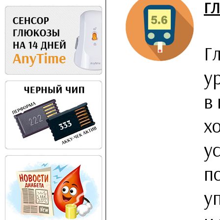
Г
Г
у
в
х
у
п
у