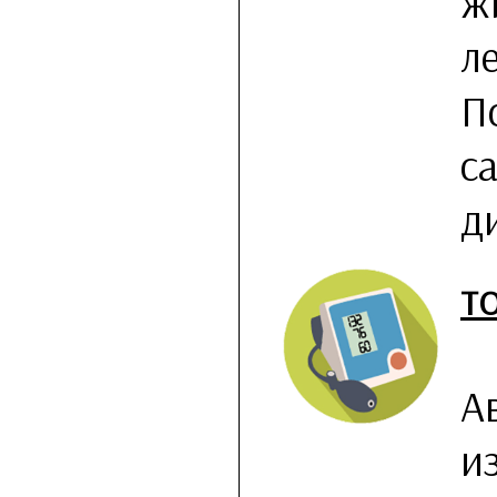
ж
л
П
с
д
Т
А
и