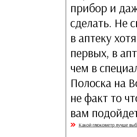
прибор и даж
сделать. Не 
в аптеку хот
первых, в ап
чем в специа
Полоска на В
не факт то ч
вам подойдет
Какой глюкометр лучше выбр