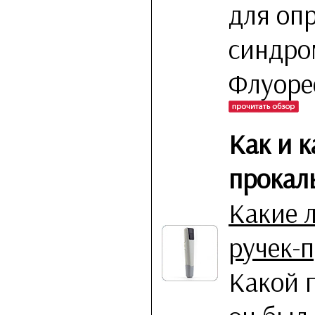
для оп
синдром
Флуоре
Как и 
прокал
Какие 
ручек-
Какой 