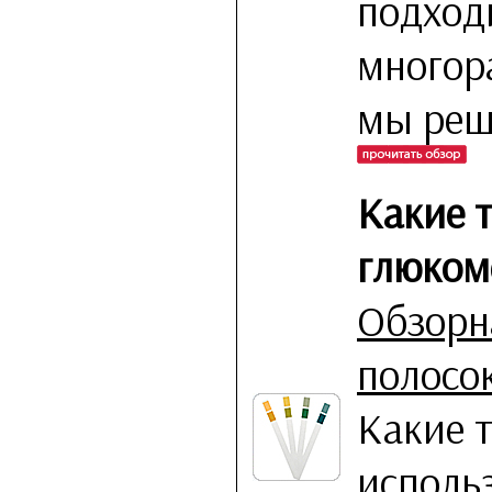
подход
многор
мы реши
Какие т
глюком
Обзорна
полосо
Какие 
исполь