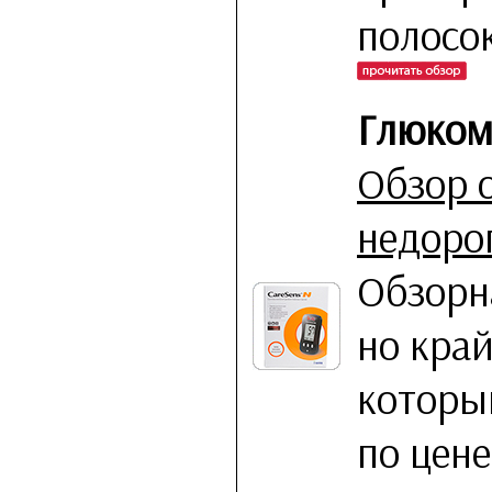
полосок
Глюкоме
Обзор 
недоро
Обзорна
но кра
которы
по цене