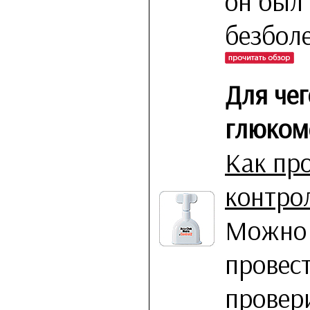
он был
безбол
Для че
глюком
Как пр
контро
Можно 
провес
провери