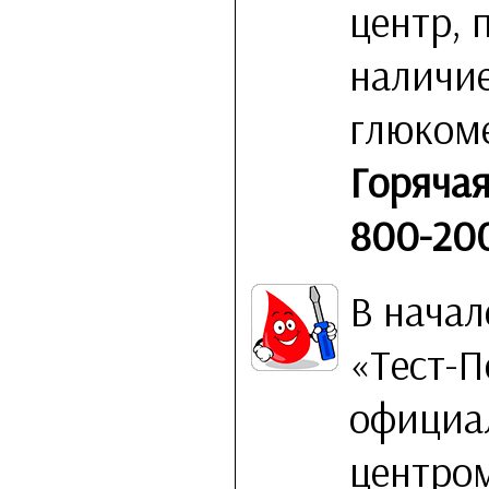
центр, 
наличи
глюкоме
Горячая
800-200
В начал
«Тест-П
официа
центро