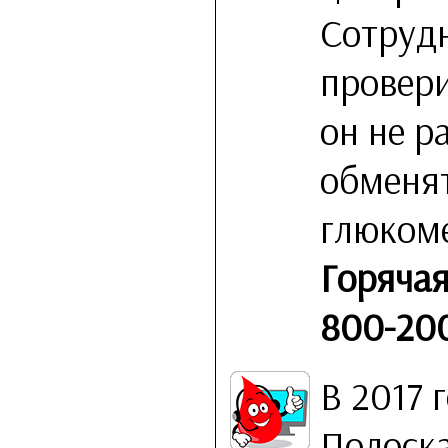
Сотрудн
провери
он не р
обменя
глюком
Горячая
800-20
В 2017 
Полоска