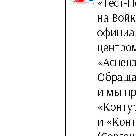
«Тест-П
на Войк
официа
центро
«Асценз
Обраща
и мы п
«Контур
и «Кон