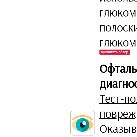
глюкоме
полоск
глюком
Офталь
диагно
Тест-п
повреж
Оказыв