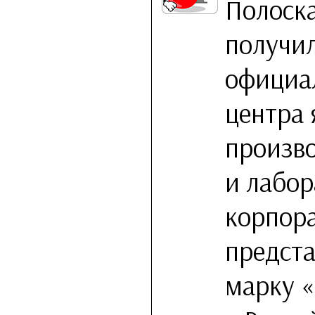
Полоска
получил
официа
центра 
произв
и лабор
корпор
предст
марку 