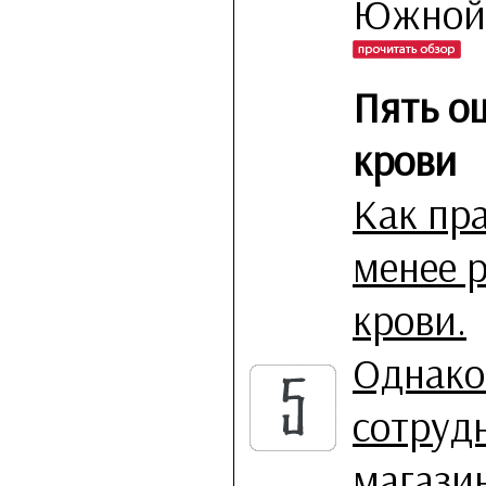
Южной 
Пять о
крови
Как пра
менее 
крови.
Однако
сотруд
магази