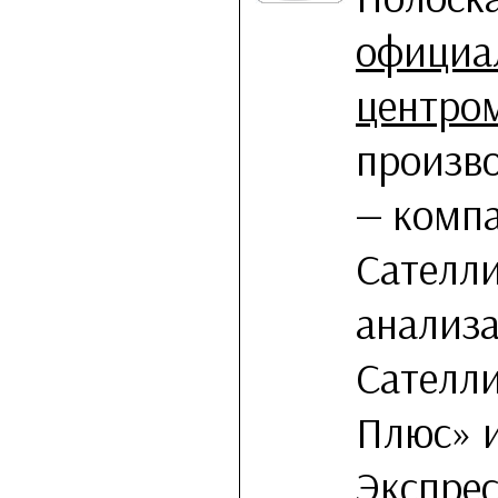
официа
центро
произв
— комп
Сателл
анализ
Сателли
Плюс» и
Экспрес