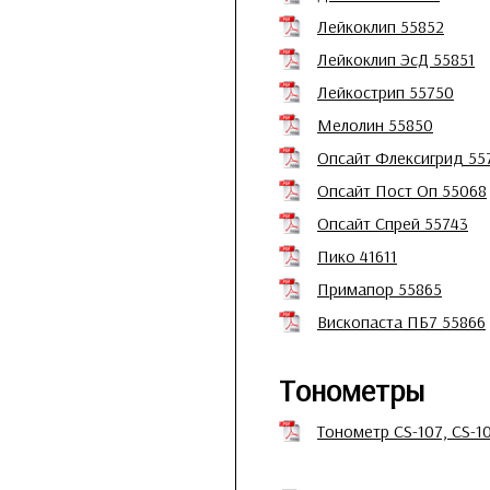
Лейкоклип 55852
Лейкоклип ЭсД 55851
Лейкострип 55750
Мелолин 55850
Опсайт Флексигрид 55
Опсайт Пост Оп 55068
Опсайт Спрей 55743
Пико 41611
Примапор 55865
Вископаста ПБ7 55866
Тонометры
Тонометр CS-107, СS-1