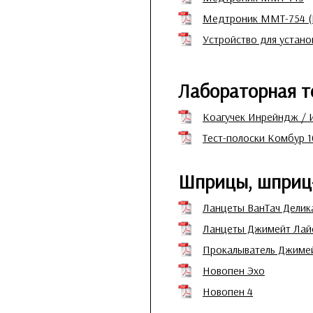
Медтроник MMT-754 (
Устройство для устан
Лабораторная т
Коагучек Инрейндж / 
Тест-полоски Комбур 1
Шприцы, шприц-
Ланцеты ВанТач Делик
Ланцеты Джимейт Ла
Прокалыватель Джиме
Новопен Эхо
Новопен 4