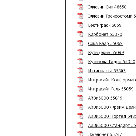
Эллевин Син 46658
Эллевин Тречеостоми 
Бэктиграс 46659
Карбонет 55070
Сика Кэар 55069
Кутицерин 55049
Кутинова Гидро 55050
Ихтиопаста 55843
Интрасайт Конформаб
Интрасайт Гель 55059
АйВи3000 55849
АйВи3000 Фрейм Дели
АйВи3000 Портед 548
АйВи3000 Стандарт 5
Джелонет 55747