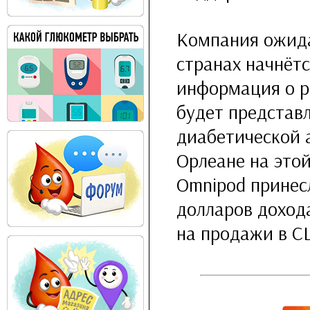
Компания ожида
странах начнётс
информация о ра
будет представ
диабетической 
Орлеане на этой
Omnipod принесл
долларов дохода
на продажи в С