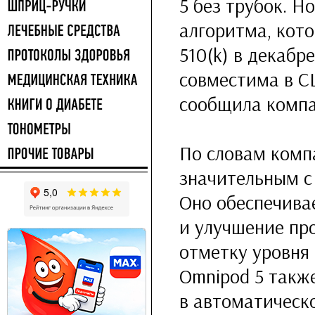
5 без трубок. 
алгоритма, кот
510(k) в декабр
совместима в СШ
сообщила компан
По словам комп
значительным с 
Оно обеспечива
и улучшение пр
отметку уровня
Omnipod 5 такж
в автоматическ