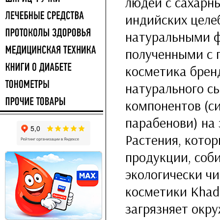
людей с сахарн
индийских целе
натуральными 
полученными с 
косметика брен
натурального сы
компонентов (си
парабенови) на 
Растения, кото
продукции, соб
экологически чи
косметики Khad
загрязняет окр