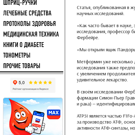
Статья, опубликованная в ж
научных исследований.
«Как часто бывает в науке,
исследования, профессор 
Фербейре.
«Мы открыли ящик Пандоры,
Метформин уже несколько д
исследования также предпол
с увеличением продолжитель
удивительное лекарство.
В своём исследовании Ферб
фармации Симон-Пьер Граве
и рака) — идентифицировал
ATP5I является частью F1F
за производство АТФ, основ
активности АТФ-синтазы, но