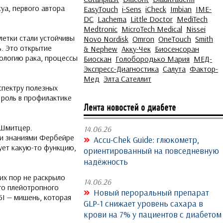
уа, первого автора
EasyTouch
i-Sens
iCheck
Imbian
IME-
DC
Lachema
Little Doctor
MediTech
Medtronic
MicroTech Medical
Nissei
летки стали устойчивы
Novo Nordisk
Omron
OneTouch
Smith
ь. Это открытие
& Nephew
Акку-Чек
Биосенсоран
ологию рака, процессы
Биоскан
Голобородько Мария
МЕД-
Экспресс-Диагностика
Салута
Фактор-
Мед
Элта Сателлит
спектру полезных
роль в профилактике
 Шмитцер.
14.06.26
ми знаниями Фербейре
Accu-Chek Guide: глюкометр,
ует какую-то функцию,
ориентированный на повседневную
надёжность
их пор не раскрыло
14.06.26
ого плейотропного
Новый пероральный препарат
5I — мишень, которая
GLP-1 снижает уровень сахара в
крови на 7% у пациентов с диабетом