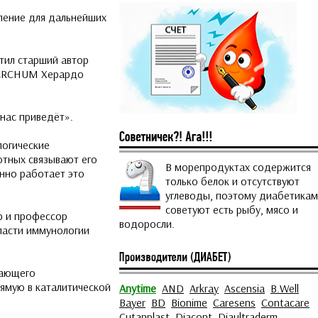
вление для дальнейших
тил старший автор
к CRCHUM Херардо
нас приведёт».
логические
отных связывают его
В морепродуктах содержится
енно работает это
только белок и отсутствуют
углеводы, поэтому диабетикам
советуют есть рыбу, мясо и
р и профессор
водоросли.
ласти иммунологии
чающего
рямую в каталитической
Anytime
AND
Arkray
Ascensia
B.Well
Bayer
BD
Bionime
Caresens
Contacare
Cutanplast
Diacont
Diaultraderm