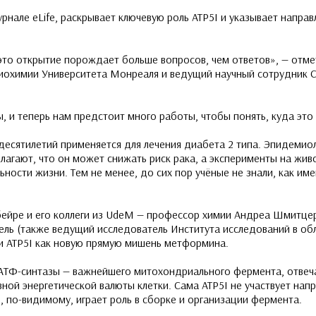
урнале eLife, раскрывает ключевую роль ATP5I и указывает напра
 это открытие порождает больше вопросов, чем ответов», — отме
биохимии Университета Монреаля и ведущий научный сотрудни
 и теперь нам предстоит много работы, чтобы понять, куда это 
есятилетий применяется для лечения диабета 2 типа. Эпидемио
агают, что он может снижать риск рака, а эксперименты на жив
ности жизни. Тем не менее, до сих пор учёные не знали, как им
ейре и его коллеги из UdeM — профессор химии Андреа Шмитце
ль (также ведущий исследователь Института исследований в об
и ATP5I как новую прямую мишень метформина.
o-АТФ-синтазы — важнейшего митохондриального фермента, отве
ной энергетической валюты клетки. Сама ATP5I не участвует нап
, по-видимому, играет роль в сборке и организации фермента.