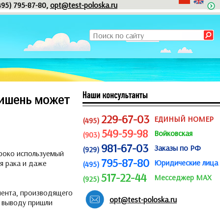
495) 795-87-80,
opt@test-poloska.ru
мишень может
229-67-03
ЕДИНЫЙ НОМЕР
(495)
549-59-98
Войковская
(903)
981-67-03
Заказы по РФ
(929)
ироко используемый
795-87-80
Юридические лица
я рака и даже
(495)
517-22-44
Месседжер MAX
(925)
мента, производящего
opt@test-poloska.ru
у выводу пришли