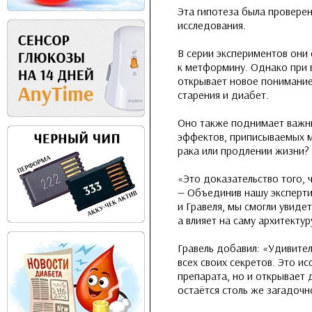
Эта гипотеза была провере
исследования.
В серии экспериментов они 
к метформину. Однако при в
открывает новое понимание
старения и диабет.
Оно также поднимает важны
эффектов, приписываемых м
рака или продлении жизни?
«Это доказательство того,
— Объединив нашу эксперти
и Гравеля, мы смогли увиде
а влияет на саму архитекту
Гравель добавил: «Удивител
всех своих секретов. Это и
препарата, но и открывает 
остаётся столь же загадочн