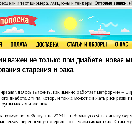
оресцеин и тест ширмера.
Аукционы и тендеры
.
Оптовые заявки: (
н важен не только при диабете: новая 
вания старения и рака
нреаля удалось выяснить, как именно работает метформин — ш
ного диабета 2 типа, который также может снижать риск развити
 другим млекопитающим.
напрямую воздействует на ATP5I — небольшую субъединицу фер
молекулу, переносящую энергию во всех живых клетках. К таком