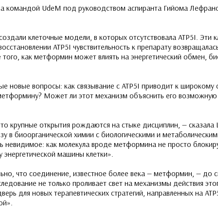
на командой UdeM под руководством аспиранта Гийома Лефранс
создали клеточные модели, в которых отсутствовала ATP5I. Эти к
осстановлении ATP5I чувствительность к препарату возвращалас
 того, как метформин может влиять на энергетический обмен, би
е новые вопросы: как связывание с ATP5I приводит к широкому 
етформину? Может ли этот механизм объяснить его возможную 
 что крупные открытия рождаются на стыке дисциплин, — сказала
зу в биоорганической химии с биологическими и метаболически
ть невидимое: как молекула вроде метформина не просто блокир
ру энергетической машины клетки».
ьно, что соединение, известное более века — метформин, — до с
сследование не только проливает свет на механизмы действия эт
дверь для новых терапевтических стратегий, направленных на ATP
ой».