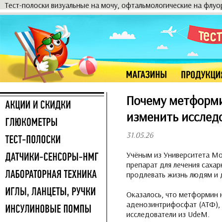
Тест-полоски визуальные на мочу, офтальмологические на флу
Почему метформи
изменить исследо
31.05.26
Учёным из Университета Мо
препарат для лечения сахар
продлевать жизнь людям и
Оказалось, что метформин 
аденозинтрифосфат (АТФ), 
исследователи из UdeM.