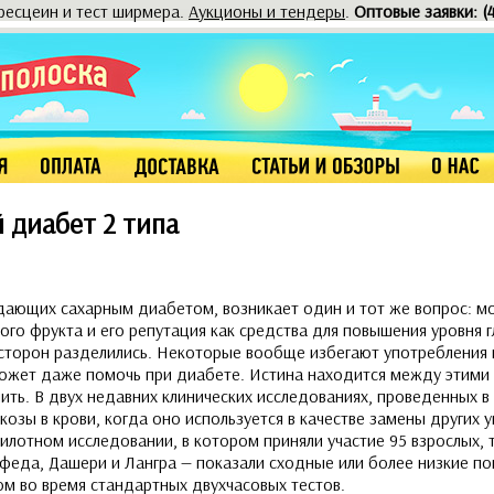
оресцеин и тест ширмера.
Аукционы и тендеры
.
Оптовые заявки: (
 диабет 2 типа
дающих сахарным диабетом, возникает один и тот же вопрос: м
ого фрукта и его репутация как средства для повышения уровня 
 сторон разделились. Некоторые вообще избегают употребления м
может даже помочь при диабете. Истина находится между этими
ть. В двух недавних клинических исследованиях, проведенных в 
козы в крови, когда оно используется в качестве замены других у
 пилотном исследовании, в котором приняли участие 95 взрослых,
феда, Дашери и Лангра — показали сходные или более низкие по
ом во время стандартных двухчасовых тестов.