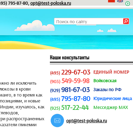
495) 795-87-80,
opt@test-poloska.ru
229-67-03
ЕДИНЫЙ НОМЕР
(495)
549-59-98
Войковская
(903)
ожно ли исключить
981-67-03
глюкозы в крови
Заказы по РФ
(929)
анго, в то время как
795-87-80
Юридические лица
(495)
 позициями, и новые
517-22-44
Индии, изучалось, как
Месседжер MAX
(925)
глеводов,
 три распространенных
opt@test-poloska.ru
казатели гликемии