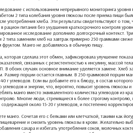
ледование с использованием непрерывного мониторинга уровня 
иабетом 2 типа колебания уровня глюкозы после приема пищи бы
сле употребления хлеба. Эти результаты свидетельствуют о том,
 в рацион питания без ухудшения краткосрочного контроля уровн
рованное исследование дополнило долгосрочный контекст. Три
2 типа заменили хлеб на завтрак примерно 250 граммами свежег
 фруктом. Манго не добавлялось в обычную пищу.
а, которая сделала этот обмен, зафиксировала улучшение показ
оказателей, связанных с резистентностью к инсулину, массой тел
. В обоих случаях основное внимание уделяется замене. Хлеб за
м. Размер порции остается главным. В 250-граммовой порции ма
40 г углеводов. Если вы добавите его к блюду, в состав которог
во углеводов и энергии, что, вероятно, повысит уровень глюкозы
еблять манго вместо эквивалентного количества углеводов из кр
онтролю. Многие люди, стремящиеся к более строгому контролю,
 содержащей около 15-20 г углеводов, и постепенно корректиров
те манго. Сочетая его с белками или клетчаткой, такими как йогу
пищеварение и снизить уровень глюкозы в крови. Желательно выб
бавления сахара и избегать употребления соков, молочных кокт