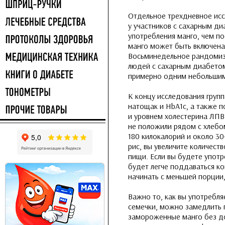
Отдельное трехдневное исс
у участников с сахарным д
употребления манго, чем по
манго может быть включена
Восьминедельное рандомизи
людей с сахарным диабетом 
примерно одним небольшим
К концу исследования групп
натощак и HbA1c, а также п
и уровнем холестерина ЛПВП
не положили рядом с хлебо
180 килокалорий и около 30-
рис, вы увеличите количест
пищи. Если вы будете употр
будет легче поддаваться к
начинать с меньшей порции,
Важно то, как вы употребляе
семечки, можно замедлить 
замороженные манго без до