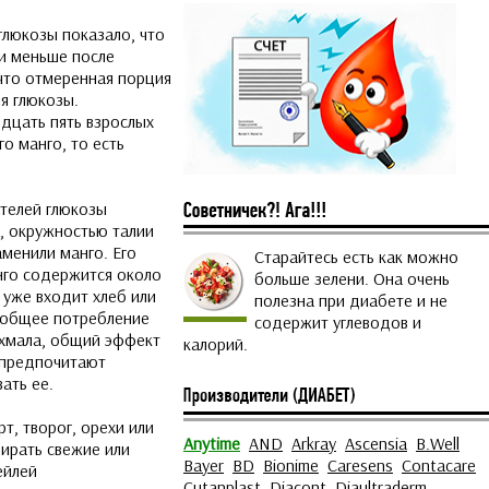
глюкозы показало, что
ли меньше после
 что отмеренная порция
я глюкозы.
дцать пять взрослых
о манго, то есть
ателей глюкозы
а, окружностью талии
менили манго. Его
Старайтесь есть как можно
нго содержится около
больше зелени. Она очень
о уже входит хлеб или
полезна при диабете и не
 и общее потребление
содержит углеводов и
ахмала, общий эффект
калорий.
 предпочитают
ать ее.
рт, творог, орехи или
Anytime
AND
Arkray
Ascensia
B.Well
ирать свежие или
Bayer
BD
Bionime
Caresens
Contacare
ейлей
Cutanplast
Diacont
Diaultraderm