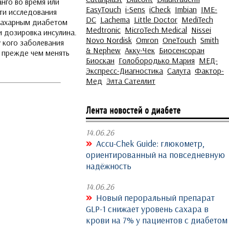
нго во время или
EasyTouch
i-Sens
iCheck
Imbian
IME-
ти исследования
DC
Lachema
Little Doctor
MediTech
 сахарным диабетом
Medtronic
MicroTech Medical
Nissei
и дозировка инсулина.
Novo Nordisk
Omron
OneTouch
Smith
у кого заболевания
& Nephew
Акку-Чек
Биосенсоран
, прежде чем менять
Биоскан
Голобородько Мария
МЕД-
Экспресс-Диагностика
Салута
Фактор-
Мед
Элта Сателлит
14.06.26
Accu-Chek Guide: глюкометр,
ориентированный на повседневную
надёжность
14.06.26
Новый пероральный препарат
GLP-1 снижает уровень сахара в
крови на 7% у пациентов с диабетом