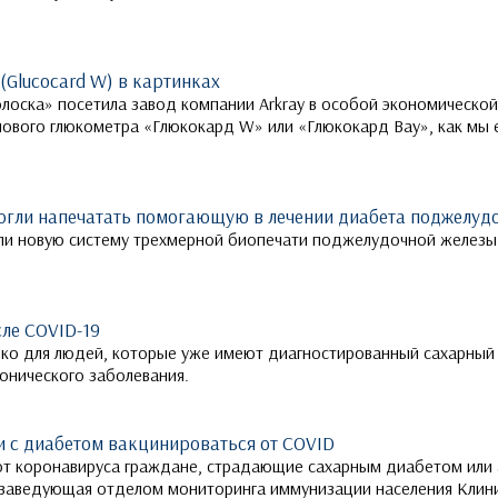
Glucocard W) в картинках
лоска» посетила завод компании Arkray в особой экономической
ового глюкометра «Глюкокард W» или «Глюкокард Вау», как мы 
огли напечатать помогающую в лечении диабета поджелуд
ли новую систему трехмерной биопечати поджелудочной железы
ле COVID-19
ько для людей, которые уже имеют диагностированный сахарный д
ронического заболевания.
и с диабетом вакцинироваться от COVID
 от коронавируса граждане, страдающие сахарным диабетом ил
а заведующая отделом мониторинга иммунизации населения Кли