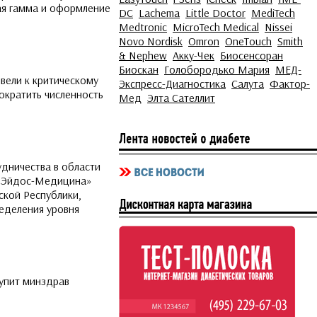
ая гамма и оформление
DC
Lachema
Little Doctor
MediTech
Medtronic
MicroTech Medical
Nissei
Novo Nordisk
Omron
OneTouch
Smith
& Nephew
Акку-Чек
Биосенсоран
Биоскан
Голобородько Мария
МЕД-
вели к критическому
Экспресс-Диагностика
Салута
Фактор-
ократить численность
Мед
Элта Сателлит
ничества в области
 «Эйдос-Медицина»
ской Республики,
еделения уровня
купит минздрав