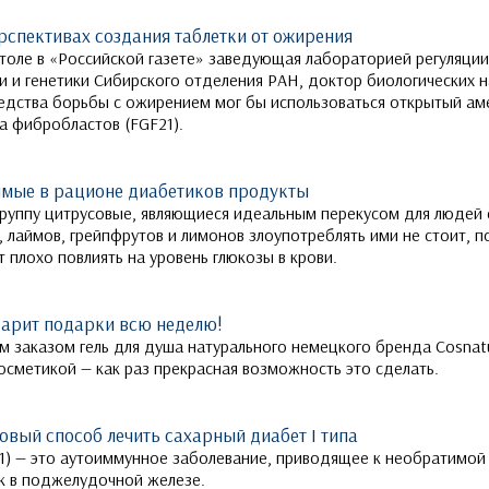
ерспективах создания таблетки от ожирения
столе в «Российской газете» заведующая лабораторией регуляци
и и генетики Сибирского отделения РАН, доктор биологических 
редства борьбы с ожирением мог бы использоваться открытый а
а фибробластов (FGF21).
имые в рационе диабетиков продукты
группу цитрусовые, являющиеся идеальным перекусом для людей
, лаймов, грейпфрутов и лимонов злоупотреблять ими не стоит, 
 плохо повлиять на уровень глюкозы в крови.
дарит подарки всю неделю!
 заказом гель для душа натурального немецкого бренда Cosnatu
осметикой — как раз прекрасная возможность это сделать.
овый способ лечить сахарный диабет I типа
Д1) — это аутоиммунное заболевание, приводящее к необратимой 
к в поджелудочной железе.