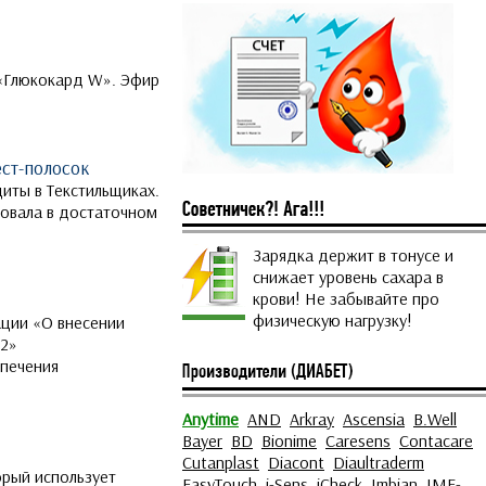
 «Глюкокард W». Эфир
ест-полосок
иты в Текстильщиках.
бовала в достаточном
Зарядка держит в тонусе и
снижает уровень сахара в
крови! Не забывайте про
физическую нагрузку!
ции «О внесении
02»
спечения
Anytime
AND
Arkray
Ascensia
B.Well
Bayer
BD
Bionime
Caresens
Contacare
Cutanplast
Diacont
Diaultraderm
орый использует
EasyTouch
i-Sens
iCheck
Imbian
IME-