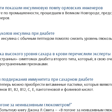
и показали инсулиновую помпу орловских инженеров
е по промышленности, прошедшем в Великом Новгороде, предс
неров.
уколов инсулина при диабете
инсулина с обычным пептидом помогло снизить уровень глюкозы
а высокого уровня сахара в крови перечислили эксперты
«странных» симптомах диабета второго типа, который, в свою оч
спространенными признаками.
я поддержания иммунитета при сахарном диабете
 теперь можно приобрести витаминные пастилки, которыя являю
ов В1, В2, В12, С, Е, пантотеновой и фолиевой кислот.
огоне за неинвазивным глюкометром!"
юбопытную книгу Джона Л.Смита — «В погоне за неивазивным глю