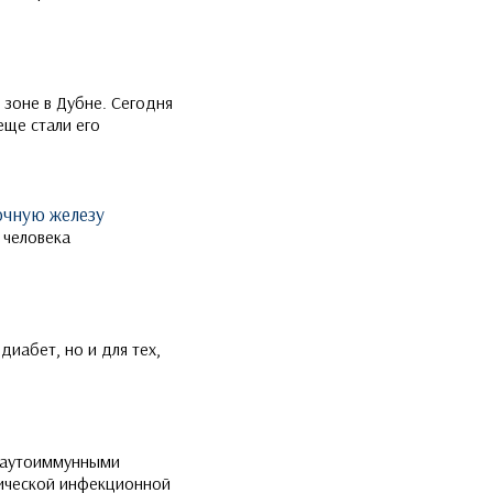
 зоне в Дубне. Сегодня
еще стали его
очную железу
 человека
иабет, но и для тех,
и аутоиммунными
нической инфекционной