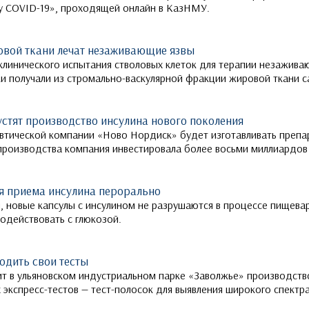
ху COVID-19», проходящей онлайн в КазНМУ.
овой ткани лечат незаживающие язвы
клинического испытания стволовых клеток для терапии незажива
ки получали из стромально-васкулярной фракции жировой ткани с
устят производство инсулина нового поколения
тической компании «Ново Нордиск» будет изготавливать препар
 производства компания инвестировала более восьми миллиардов
я приема инсулина перорально
, новые капсулы с инсулином не разрушаются в процессе пищева
модействовать с глюкозой.
одить свои тесты
ит в ульяновском индустриальном парке «Заволжье» производств
кспресс-тестов — тест-полосок для выявления широкого спектра