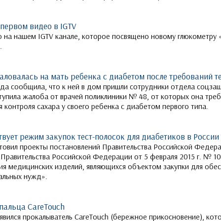
 первом видео в IGTV
 на нашем IGTV канале, которое посвящено новому глюкометру
.
ловалась на мать ребенка с диабетом после требований т
а сообщила, что к ней в дом пришли сотрудники отдела соцзащ
ступила жалоба от врачей поликлиники № 48, от которых она тре
 контроля сахара у своего ребенка с диабетом первого типа.
ует режим закупок тест-полосок для диабетиков в России
овил проекты постановлений Правительства Российской Федера
 Правительства Российской Федерации от 5 февраля 2015 г. № 1
ия медицинских изделий, являющихся объектом закупки для обе
альных нужд».
пальца CareTouch
явился прокалыватель CareTouch (бережное прикосновение), кот