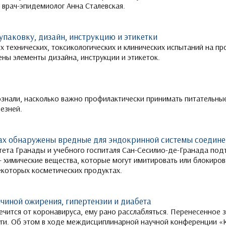
, врач-эпидемиолог Анна Сталевская.
упаковку, дизайн, инструкцию и этикетки
х технических, токсикологических и клинических испытаний на п
ны элементы дизайна, инструкции и этикеток.
ознали, насколько важно профилактически принимать питательны
езней.
вах обнаружены вредные для эндокринной системы соедине
тета Гранады и учебного госпиталя Сан-Сесилио-де-Гранада под
 химические вещества, которые могут имитировать или блокиров
екоторых косметических продуктах.
ичиной ожирения, гипертензии и диабета
лечится от коронавируса, ему рано расслабляться. Перенесенное
уги. Об этом в ходе междисциплинарной научной конференции 