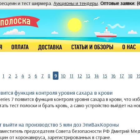
оресцеин и тест ширмера.
Аукционы и тендеры
.
Оптовые заявки: (
1
2
3
4
5
6
7
8
9
10
11
12
13
14
15
16
17
18
1
оявится функция контроля уровня сахара в крови
eries 7 появится функция контроля уровня сахара в крови, что из
ть тест полоски и брать кровь, а само устройство выйдет на н
ет выйти на производство 5 млн доз ЭпиВакКороны
 заместитель председателя Совета безопасности РФ Дмитрий Ме
цин от коронавируса, зарегистрированных в стране.