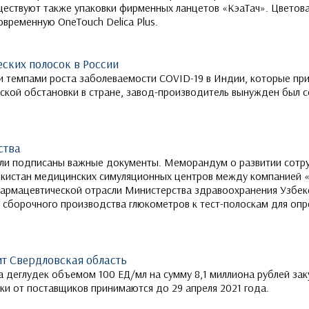
ществуют также упаковки фирменных ланцетов «КэаТач». Цветов
временную OneTouch Delica Plus.
ских полосок в России
и темпами роста заболеваемости COVID-19 в Индии, которые при
кой обстановки в стране, завод-производитель вынужден был с
ства
подписаны важные документы. Меморандум о развитии сотруд
бекистан медицинских симуляционных центров между компанией
фармацевтической отрасли Министерства здравоохранения Узбек
 сборочного производства глюкометров к тест-полоскам для опр
ит Свердловская область
а деглудек объемом 100 ЕД/мл на сумму 8,1 миллиона рублей за
ки от поставщиков принимаются до 29 апреля 2021 года.