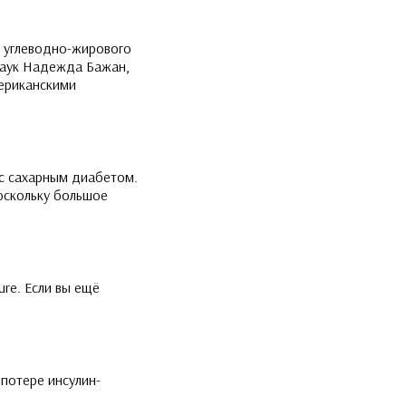
и углеводно-жирового
наук Надежда Бажан,
мериканскими
 с сахарным диабетом.
поскольку большое
re. Если вы ещё
потере инсулин-