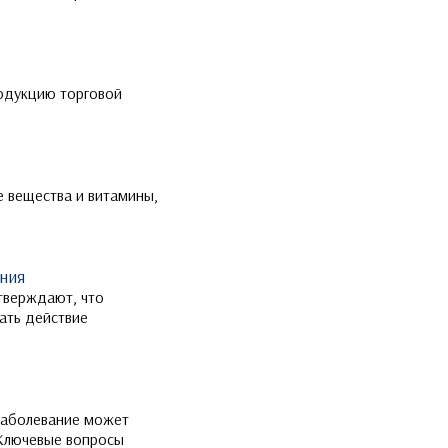
родукцию торговой
е вещества и витамины,
ния
тверждают, что
ать действие
 заболевание может
«Ключевые вопросы