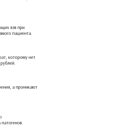
ющих язв при
амого пациента.
ат, которому нет
 рублей.
рения, а проникают
о
 патогенов.