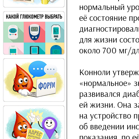
нормальный уров
её состояние п
диагностировал
для жизни сост
около 700 мг/дл
Конноли утверж
«нормальное» зн
развивался диаб
ей жизни. Она з
на устройство 
об введении ин
показания, по е