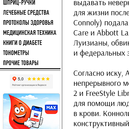
выдавать невер
для жизни после
Connoly) подала
Care и Abbott L
Луизианы, обви
и федеральных 
Согласно иску, 
непрерывного мо
2 и FreeStyle Li
для помощи люд
в крови. Коннол
конструктивный