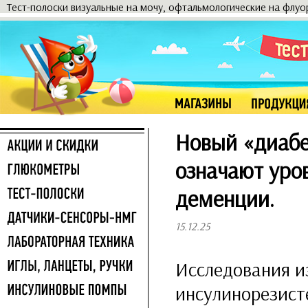
Тест-полоски визуальные на мочу, офтальмологические на флу
Новый «диабет
означают уров
деменции.
15.12.25
Исследования и
инсулинорезист