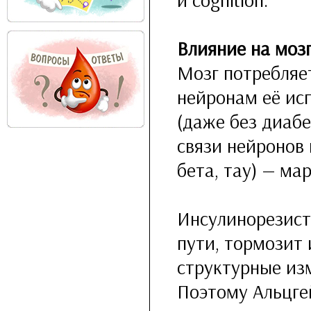
Влияние на моз
Мозг потребляе
нейронам её ис
(даже без диаб
связи нейронов 
бета, тау) — ма
Инсулинорезист
пути, тормозит
структурные изм
Поэтому Альцге