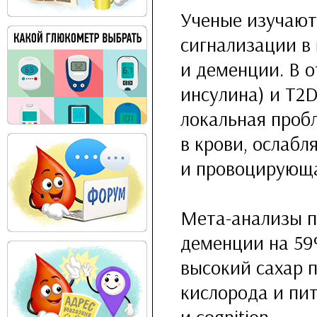
Ученые изучают
сигнализации в
и деменции. В 
инсулина) и T2D
локальная проб
в крови, ослаб
и провоцирующ
Мета-анализы п
деменции на 59
высокий сахар 
кислорода и пи
и cognition.