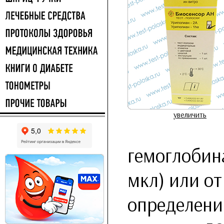
увеличить
гемоглобина
мкл) или от
определения