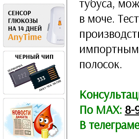
тубуса, мо
в моче. Тес
производст
импортным а
полосок.
Консультац
По MAX:
8-
В телеграм