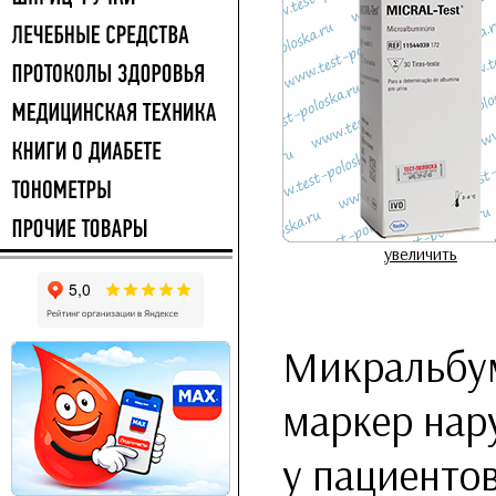
увеличить
Микральбум
маркер нар
у пациенто