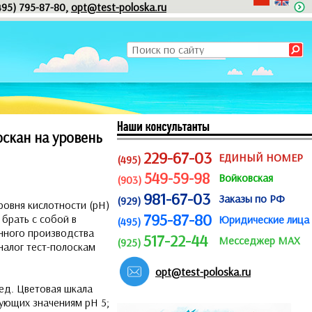
495) 795-87-80,
opt@test-poloska.ru
оскан на уровень
229-67-03
ЕДИНЫЙ НОМЕР
(495)
549-59-98
Войковская
(903)
981-67-03
Заказы по РФ
(929)
овня кислотности (pH)
795-87-80
брать с собой в
Юридические лица
(495)
енного производства
517-22-44
Месседжер MAX
(925)
алог тест-полоскам
opt@test-poloska.ru
ед. Цветовая шкала
вующих значениям рН 5;