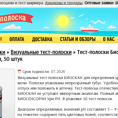
оресцеин и тест ширмера.
Аукционы и тендеры
.
Оптовые заявки: (
ки
»
Визуальные тест-полоски
»
Тест-полоски Би
, 50 штук
Срок годности:
07.2026
Визуальные тест-полоски БИОСКАН для определения ур
мочи. Полоски упакованы непрозрачный тубус. Удобно 
отпуск или положить в аптечку. Тест-полоски отечеств
БИОСКАН не уступают импортным аналогам. Полный ан
БИОСЕНСОРАН Ури-PH. В упаковке 50 тест-полосок.
Диапазон определяемых значений рН составляет 5 — 9 
на этикетке содержит пять цветовых полей, соответст