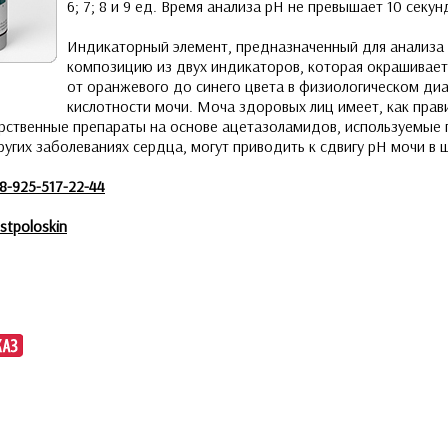
6; 7; 8 и 9 ед. Время анализа рН не превышает 10 секун
Индикаторный элемент, предназначенный для анализа
композицию из двух индикаторов, которая окрашивает
от оранжевого до синего цвета в физиологическом ди
кислотности мочи. Моча здоровых лиц имеет, как прав
арственные препараты на основе ацетазоламидов, используемые
угих заболеваниях сердца, могут приводить к сдвигу рН мочи в 
8-925-517-22-44
stpoloskin