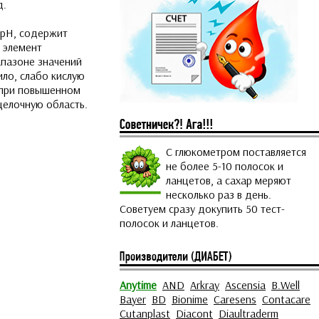
д.
 рН, содержит
 элемент
апазоне значений
ило, слабо кислую
 при повышенном
щелочную область.
С глюкометром поставляется
не более 5-10 полосок и
ланцетов, а сахар меряют
несколько раз в день.
Советуем сразу докупить 50 тест-
полосок и ланцетов.
Anytime
AND
Arkray
Ascensia
B.Well
Bayer
BD
Bionime
Caresens
Contacare
Cutanplast
Diacont
Diaultraderm