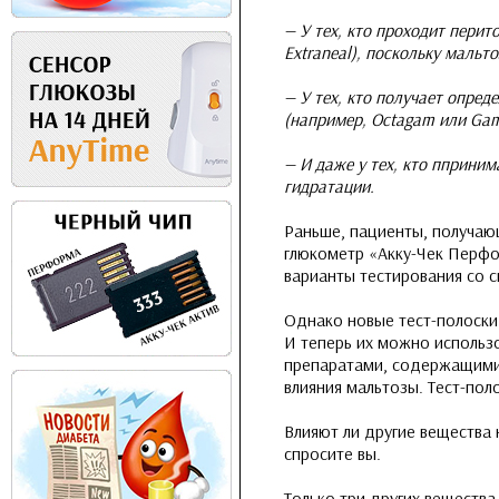
— У тех, кто проходит пери
Extraneal), поскольку мальт
— У тех, кто получает опре
(например, Octagam или Ga
— И даже у тех, кто пприни
гидратации.
Раньше, пациенты, получаю
глюкометр «Акку-Чек Перфо
варианты тестирования со с
Однако новые тест-полоски
И теперь их можно использ
препаратами, содержащими 
влияния мальтозы. Тест-по
Влияют ли другие вещества
спросите вы.
Только три других вещества 