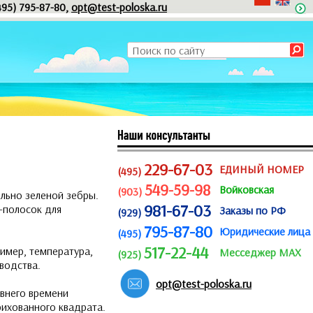
495) 795-87-80,
opt@test-poloska.ru
229-67-03
ЕДИНЫЙ НОМЕР
(495)
549-59-98
Войковская
(903)
ельно зеленой зебры.
981-67-03
т-полосок для
Заказы по РФ
(929)
795-87-80
Юридические лица
(495)
517-22-44
ример, температура,
Месседжер MAX
(925)
водства.
opt@test-poloska.ru
внего времени
рихованного квадрата.