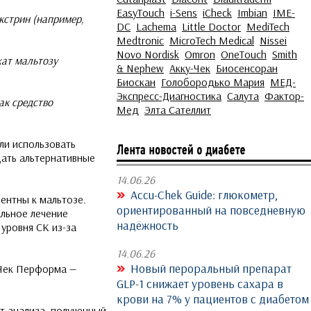
EasyTouch
i-Sens
iCheck
Imbian
IME-
кстрин (например,
DC
Lachema
Little Doctor
MediTech
Medtronic
MicroTech Medical
Nissei
Novo Nordisk
Omron
OneTouch
Smith
жат мальтозу
& Nephew
Акку-Чек
Биосенсоран
Биоскан
Голобородько Мария
МЕД-
Экспресс-Диагностика
Салута
Фактор-
ак средство
Мед
Элта Сателлит
ли использовать
дать альтернативные
14.06.26
Accu-Chek Guide: глюкометр,
ентны к мальтозе.
ориентированный на повседневную
альное лечение
надёжность
уровня СК из-за
14.06.26
Новый пероральный препарат
-Чек Перформа —
GLP-1 снижает уровень сахара в
крови на 7% у пациентов с диабетом
ат анализа, полученный