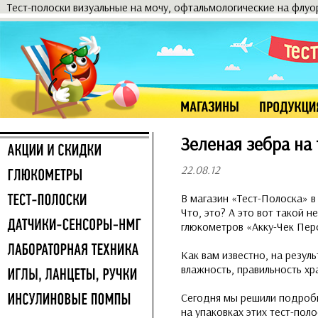
Тест-полоски визуальные на мочу, офтальмологические на флу
Зеленая зебра на
22.08.12
В магазин «Тест-Полоска» в
Что, это? А это вот такой 
глюкометров «Акку-Чек Пе
Как вам известно, на резул
влажность, правильность хр
Сегодня мы решили подробн
на упаковках этих тест-пол