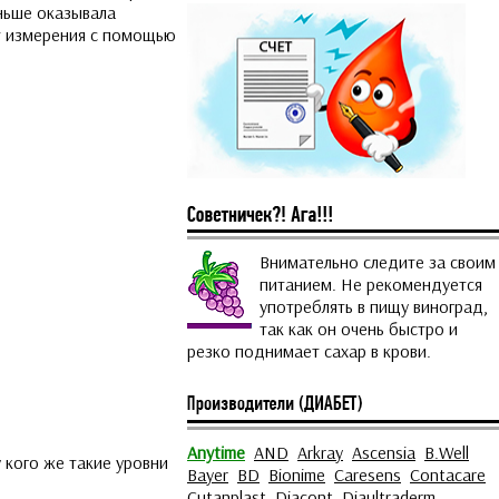
аньше оказывала
ат измерения с помощью
Внимательно следите за своим
питанием. Не рекомендуется
употреблять в пищу виноград,
так как он очень быстро и
резко поднимает сахар в крови.
Anytime
AND
Arkray
Ascensia
B.Well
 кого же такие уровни
Bayer
BD
Bionime
Caresens
Contacare
Cutanplast
Diacont
Diaultraderm