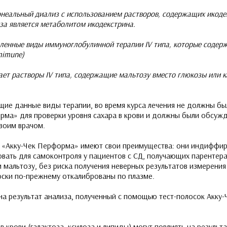
тонеальный диализ с использованием растворов, содержащих икоде
оза является метаболитом икодекстрина.
деленные виды иммуноглобулинной терапии IV типа, которые содер
mimune)
мает растворы IV типа, содержащие мальтозу вместо глюкозы или к
щие данные виды терапии, во время курса лечения не должны бы
рма» для проверки уровня сахара в крови и должны были обсуж
воим врачом.
 «Акку-Чек Перформа» имеют свои преимущества: они индиффир
овать для самоконтроля у пациентов с СД, получающих парентер
мальтозу, без риска получения неверных результатов измерения 
лоски по-прежнему откалиброваны по плазме.
 на результат анализа, полученный с помощью тест-полосок Акку
в крови (галактоза, ксилоза и липиды) могут повлиять на результ