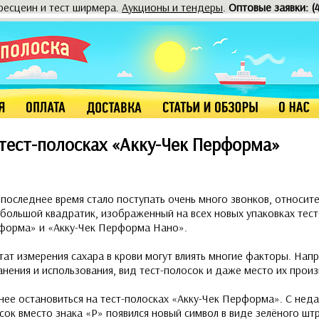
оресцеин и тест ширмера.
Аукционы и тендеры
.
Оптовые заявки: (
 тест-полосках «Акку-Чек Перформа»
 последнее время стало поступать очень много звонков, относит
небольшой квадратик, изображенный на всех новых упаковках тес
рформа» и «Акку-Чек Перформа Нано».
ьтат измерения сахара в крови могут влиять многие факторы. Нап
анения и использования, вид тест-полосок и даже место их произ
ее остановиться на тест-полосках «Акку-Чек Перформа». С неда
осок вместо знака «P» появился новый символ в виде зелёного шт