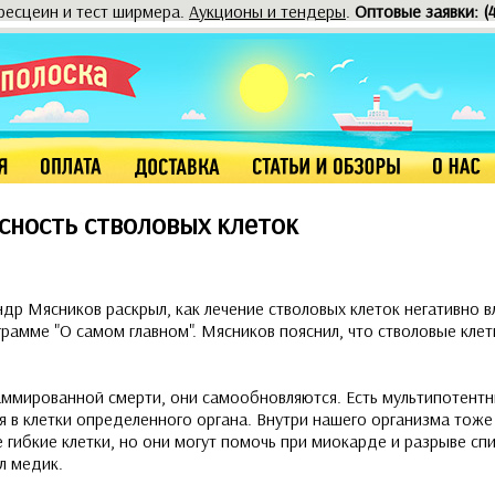
оресцеин и тест ширмера.
Аукционы и тендеры
.
Оптовые заявки: (
сность стволовых клеток
др Мясников раскрыл, как лечение стволовых клеток негативно в
грамме "О самом главном". Мясников пояснил, что стволовые клет
аммированной смерти, они самообновляются. Есть мультипотентн
 в клетки определенного органа. Внутри нашего организма тоже
не гибкие клетки, но они могут помочь при миокарде и разрыве сп
л медик.