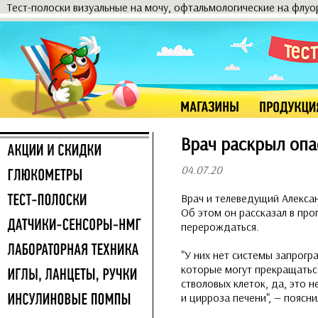
Тест-полоски визуальные на мочу, офтальмологические на флу
Врач раскрыл опа
04.07.20
Врач и телеведущий Алексан
Об этом он рассказал в про
перерождаться.
"У них нет системы запрогр
которые могут прекращаться
стволовых клеток, да, это 
и цирроза печени", — поясни