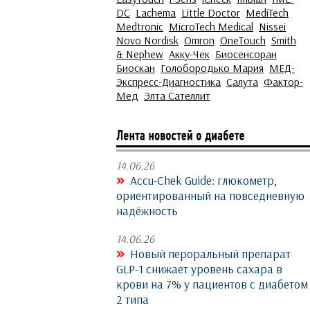
DC
Lachema
Little Doctor
MediTech
Medtronic
MicroTech Medical
Nissei
Novo Nordisk
Omron
OneTouch
Smith
& Nephew
Акку-Чек
Биосенсоран
Биоскан
Голобородько Мария
МЕД-
Экспресс-Диагностика
Салута
Фактор-
Мед
Элта Сателлит
14.06.26
Accu-Chek Guide: глюкометр,
ориентированный на повседневную
надёжность
14.06.26
Новый пероральный препарат
GLP-1 снижает уровень сахара в
крови на 7% у пациентов с диабетом
2 типа