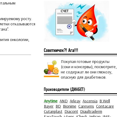
нтальным
олируемому росту.
клетки отказываются
ана".
вития онкологии,
Покупая готовые продукты
(соки и консервы), посмотрите,
не содержат ли они глюкозу,
опасную для диабетиков.
Anytime
AND
Arkray
Ascensia
B.Well
Bayer
BD
Bionime
Caresens
Contacare
Cutanplast
Diacont
Diaultraderm
EasyTouch
i-Sens
iCheck
Imbian
IME-