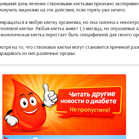
одняшний день лечение стволовыми клетками признано экспериме
олучить лицензию на эти действия, если терять уже нечего.
евращаться в любую клетку организма, но она склонна к неконтр
ухолевой клетки. Любая клетка живет 1,5 месяца, но опухолевые 
кологическая клетка перестает быть специфичной для своего орг
мотря на то, что стволовые клетки могут становится причиной раз
ыращивать из них различные органы.