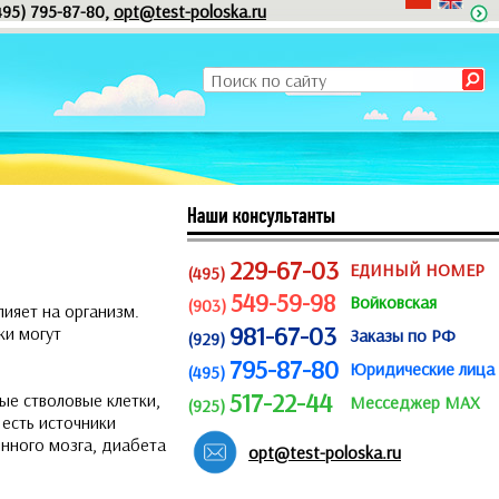
495) 795-87-80,
opt@test-poloska.ru
229-67-03
ЕДИНЫЙ НОМЕР
(495)
549-59-98
Войковская
(903)
лияет на организм.
981-67-03
ки могут
Заказы по РФ
(929)
795-87-80
Юридические лица
(495)
517-22-44
ые стволовые клетки,
Месседжер MAX
(925)
 есть источники
инного мозга, диабета
opt@test-poloska.ru