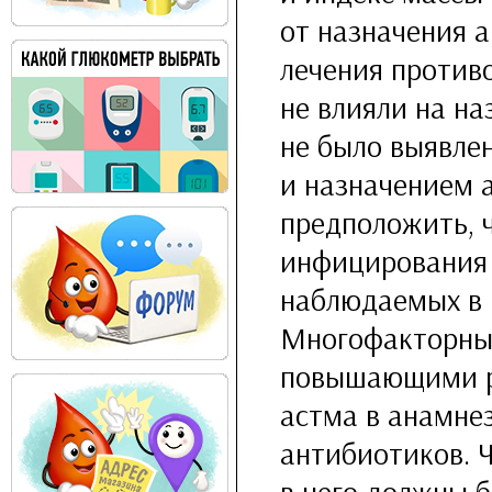
от назначения 
лечения против
не влияли на на
не было выявле
и назначением 
предположить, ч
инфицирования 
наблюдаемых в 
Многофакторный
повышающими р
астма в анамне
антибиотиков. 
в него должны 