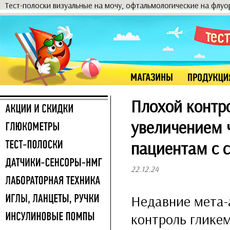
Тест-полоски визуальные на мочу, офтальмологические на флу
Плохой контро
увеличением 
пациентам с 
22.12.24
Недавние мета-
контроль глике