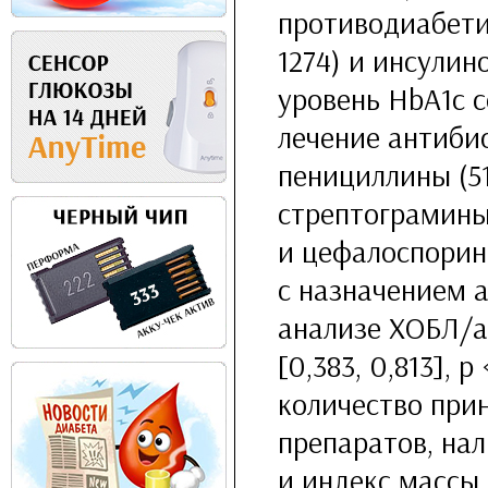
противодиабети
1274) и инсулин
уровень HbA1c 
лечение антиби
пенициллины (51
стрептограмины 
и цефалоспорин
с назначением 
анализе ХОБЛ/а
[0,383, 0,813], 
количество при
препаратов, на
и индекс массы 