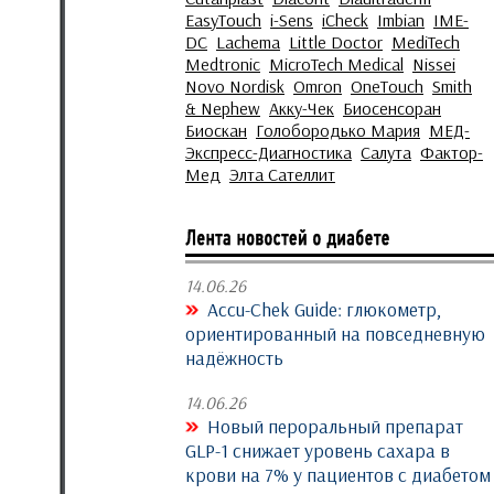
EasyTouch
i-Sens
iCheck
Imbian
IME-
DC
Lachema
Little Doctor
MediTech
Medtronic
MicroTech Medical
Nissei
Novo Nordisk
Omron
OneTouch
Smith
& Nephew
Акку-Чек
Биосенсоран
Биоскан
Голобородько Мария
МЕД-
Экспресс-Диагностика
Салута
Фактор-
Мед
Элта Сателлит
14.06.26
Accu-Chek Guide: глюкометр,
ориентированный на повседневную
надёжность
14.06.26
Новый пероральный препарат
GLP-1 снижает уровень сахара в
крови на 7% у пациентов с диабетом