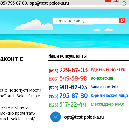
495) 795-87-80,
opt@test-poloska.ru
аконт с
229-67-03
ЕДИНЫЙ НОМЕР
(495)
549-59-98
Войковская
(903)
981-67-03
Заказы по РФ
(929)
ся о недопустимости
795-87-80
Юридические лица
eTouch SelectSimple.
(495)
517-22-44
Месседжер MAX
(925)
лект» и «ВанТач
м можно прочитать
opt@test-poloska.ru
tach-selekt-simpl/