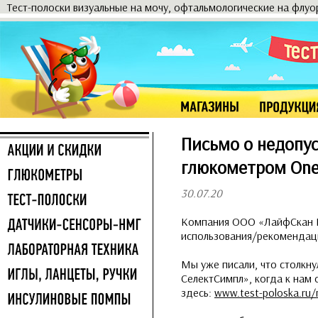
Тест-полоски визуальные на мочу, офтальмологические на флу
Письмо о недопус
глюкометром OneT
30.07.20
Компания ООО «ЛайфСкан Р
использования/рекомендации
Мы уже писали, что столкну
СелектСимпл», когда к нам
здесь:
www.test-poloska.ru/n