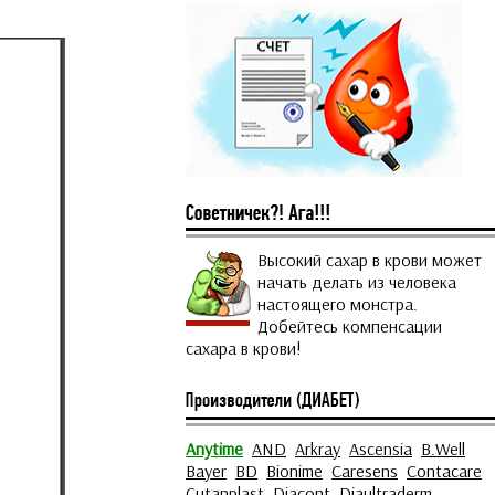
Высокий сахар в крови может
начать делать из человека
настоящего монстра.
Добейтесь компенсации
сахара в крови!
Anytime
AND
Arkray
Ascensia
B.Well
Bayer
BD
Bionime
Caresens
Contacare
Cutanplast
Diacont
Diaultraderm