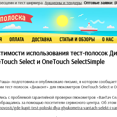
оресцеин и тест ширмера.
Аукционы и тендеры
.
Оптовые заявки: (
тимости использования тест-полосок Ди
ouch Select и OneTouch SelectSimple
аша» подготовила и опубликовало письмо, в котором сообщает
 тест-полосок «Диаконт» для глюкометров OneTouch Select и On
лись с проблемой гарантийной проверки глюкометров «ВанТач Се
 обращались за помощью посетители сервисного центра. Об это
ovosti/gde-kupit-test-poloski-dlya-glyukometra-vantach-selekt-i-van