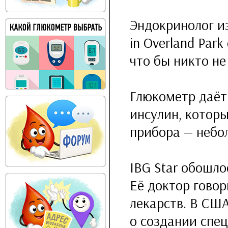
Эндокринолог из 
in Overland Par
что бы никто не
Глюкометр даёт
инсулин, котор
прибора — небо
IBG Star обошло
Её доктор говор
лекарств. В СШ
о создании спе