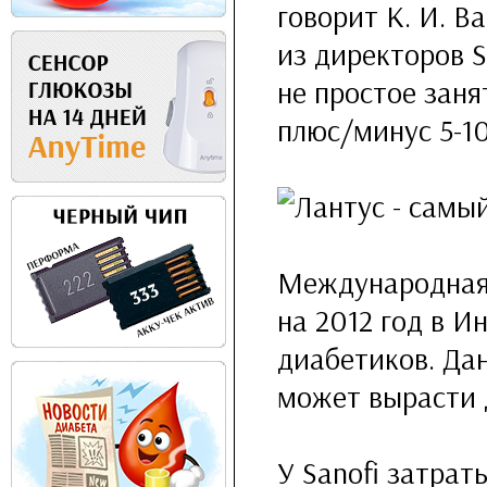
говорит К. И. В
из директоров 
не простое заня
плюс/минус
5-1
Международная 
на 2012 год в 
диабетиков. Дан
может вырасти 
У Sanofi затра