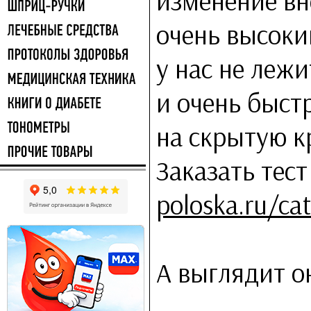
изменение вн
очень высоки
у нас не леж
и очень быстр
на скрытую к
Заказать тес
poloska.ru/ca
А выглядит он