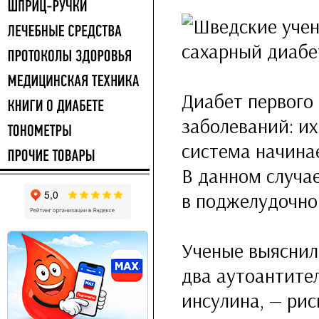
Диабет первого
заболеваний: их
система начина
В данном случа
в поджелудочно
Ученые выяснили
два аутоантител
инсулина, — рис