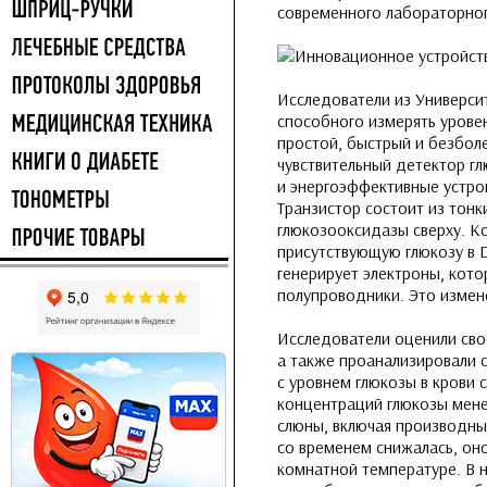
современного лабораторно
Исследователи из Университ
способного измерять урове
простой, быстрый и безбол
чувствительный детектор гл
и энергоэффективные устро
Транзистор состоит из тонк
глюкозооксидазы сверху. К
присутствующую глюкозу в 
генерирует электроны, кот
полупроводники. Это измен
Исследователи оценили сво
а также проанализировали 
с уровнем глюкозы в крови 
концентраций глюкозы менее
слюны, включая производные
со временем снижалась, он
комнатной температуре. В 