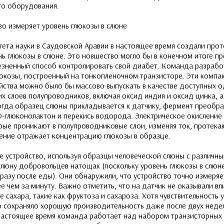
го оборудования.
ета науки в Саудовской Аравии в настоящее время создали прот
нь глюкозы в слюне. Это новшество могло бы в конечном итоге 
езненный способ контролировать свой диабет. Команда разрабо
юкозы, построенный на тонкопленочном транзисторе. Эти компак
йства можно было бы массово выпускать в качестве доступных 
их слоев полупроводников, включая оксид индия и оксид цинка, 
огда образец слюны прикладывается к датчику, фермент преобр
D-глюконолактон и перекись водорода. Электрическое окислени
орые проникают в полупроводниковые слои, изменяя ток, протек
ение отражает концентрацию глюкозы в образце.
е устройство, используя образцы человеческой слюны с различны
слюну добровольцев натощак (поскольку уровень глюкозы в слюн
сразу после еды). Они обнаружили, что устройство точно измеря
 чем за минуту. Важно отметить, что на датчик не оказывали вл
 сахара, такие как фруктоза и сахароза. Хотя чувствительность 
о сохраняло хорошую производительность даже после двух недел
настоящее время команда работает над набором транзисторных 