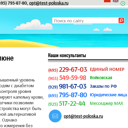
495) 795-87-80,
opt@test-poloska.ru
люне
229-67-03
ЕДИНЫЙ НОМЕР
(495)
549-59-98
Войковская
(903)
овышенный уровень
981-67-03
людям с диабетом
Заказы по РФ
(929)
контроля уровня
795-87-80
Юридические лица
(495)
ируют капельку крови,
517-22-44
атчики позволили
Месседжер MAX
(925)
стройства могут быть
ной альтернативой
opt@test-poloska.ru
и. Однако
го измерения без