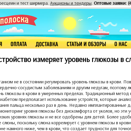
оресцеин и тест ширмера.
Аукционы и тендеры
.
Оптовые заявки: (
стройство измеряет уровень глюкозы в с
ганизм не в состоянии регулировать уровень глюкозы в крови. П
сердечно-сосудистым заболеваниям и другим недугам, поэтому 
ь глюкозы в крови в умеренных пределах. Традиционный метод 
диабетом предполагает использование устройств, которые анализ
ания пальца несколько раз в день. Недавно имплантированные д
ониторинг уровня глюкозы без дискомфорта от уколов, но эти у
изких уровнях глюкозы и не все одобрены для детей. Более удоб
 слюны, поскольку слюна коррелирует с уровнем глюкозы в кров
не намного ниже, чем в крови, что создает трудности для точно