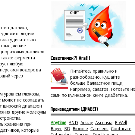
отип датчика,
предложить людям
тала удивительно
тные, легкие
одноразовых датчиков.
а также фермента
азует любую
е перекиси водорода
Питайтесь правильно и
ающий через
разнообразно. Кушайте
больше балластной пищи,
например, салатов. Готовьте их
м уровнем глюкозы,
сами по кулинарной книге диабетика.
е может не совпадать
ет широкий диапазон
ияния другие молекулы
устройства
Anytime
AND
Arkray
Ascensia
B.Well
ь хранения при
Bayer
BD
Bionime
Caresens
Contacare
датчиков, которые
Cutanplast
Diacont
Diaultraderm