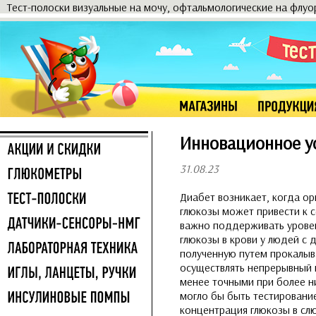
Тест-полоски визуальные на мочу, офтальмологические на флу
Инновационное у
31.08.23
Диабет возникает, когда ор
глюкозы может привести к 
важно поддерживать уровен
глюкозы в крови у людей с 
полученную путем прокалыв
осуществлять непрерывный м
менее точными при более н
могло бы быть тестирование
концентрация глюкозы в слю