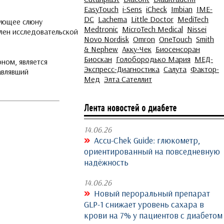
EasyTouch
i-Sens
iCheck
Imbian
IME-
DC
Lachema
Little Doctor
MediTech
зующее слюну
Medtronic
MicroTech Medical
Nissei
член исследовательской
Novo Nordisk
Omron
OneTouch
Smith
& Nephew
Акку-Чек
Биосенсоран
Биоскан
Голобородько Мария
МЕД-
ном, является
Экспресс-Диагностика
Салута
Фактор-
авлявший
Мед
Элта Сателлит
14.06.26
Accu-Chek Guide: глюкометр,
ориентированный на повседневную
надёжность
14.06.26
Новый пероральный препарат
GLP-1 снижает уровень сахара в
крови на 7% у пациентов с диабетом