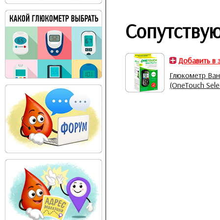
Сопутству
Добавить в 
Глюкометр Ван
(OneTouch Selec