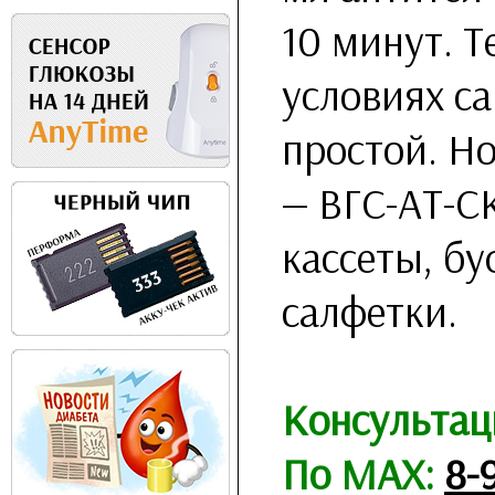
10 минут. 
условиях са
простой. Но
— ВГС-АТ-С
кассеты, бу
салфетки.
Консультац
По MAX:
8-