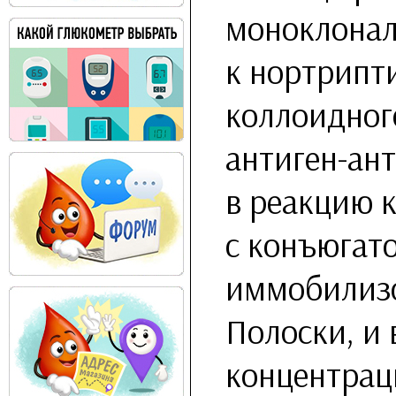
моноклона
к нортрипт
коллоидног
антиген-ант
в реакцию 
с конъюгат
иммобилизо
Полоски, и 
концентрац