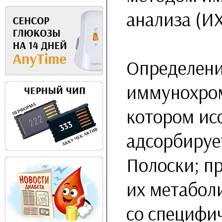
анализа (И
Определени
иммунохром
котором ис
адсорбируе
Полоски; п
их метабол
со специф