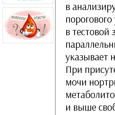
в анализир
порогового 
в тестовой 
параллельны
указывает 
При присут
мочи нортр
метаболито
и выше сво