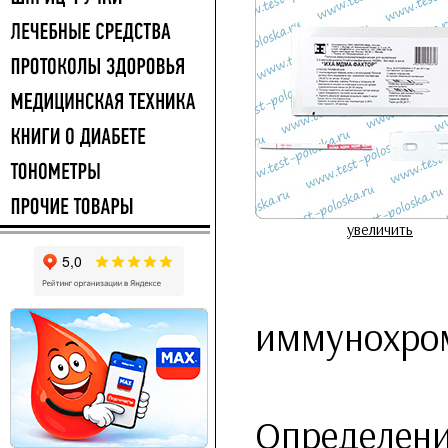
увеличить
иммунохром
Определени