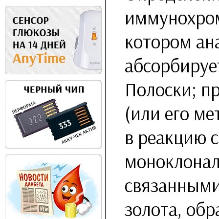
иммунохром
котором ан
абсорбируе
Полоски; пр
(или его ме
в реакцию 
моноклонал
связанными
золота, обр