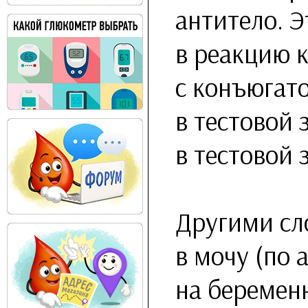
антитело. Э
в реакцию 
с конъюгат
в тестовой 
в тестовой 
Другими сл
в мочу (по 
на беременн