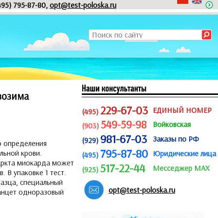
495) 795-87-80,
opt@test-poloska.ru
зозима
229-67-03
ЕДИНЫЙ НОМЕР
(495)
549-59-98
Войковская
(903)
981-67-03
Заказы по РФ
(929)
о определения
795-87-80
льной крови.
Юридические лица
(495)
аркта миокарда может
517-22-44
Месседжер MAX
(925)
. В упаковке 1 тест.
разца, специальный
opt@test-poloska.ru
ланцет одноразовый