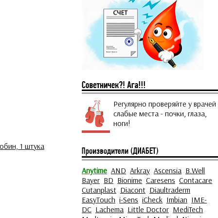
Регулярно проверяйте у врачей
слабые места - почки, глаза,
ноги!
бин, 1 штука
Anytime
AND
Arkray
Ascensia
B.Well
Bayer
BD
Bionime
Caresens
Contacare
Cutanplast
Diacont
Diaultraderm
EasyTouch
i-Sens
iCheck
Imbian
IME-
DC
Lachema
Little Doctor
MediTech