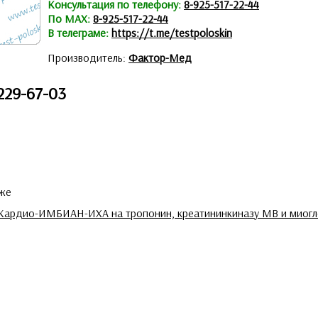
Консультация по телефону:
8-925-517-22-44
По MAX:
8-925-517-22-44
В телеграме:
https://t.me/testpoloskin
Производитель:
Фактор-Мед
229-67-03
аже
 Кардио-ИМБИАН-ИХА на тропонин, креатининкиназу МВ и миогло