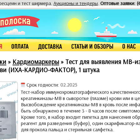
оресцеин и тест ширмера.
Аукционы и тендеры
.
Оптовые заявки: (
ки
»
Кардиомаркеры
»
Тест для выявления МВ-и
ови (ИХА-КАРДИО-ФАКТОР), 1 штука
Срок годности:
02.2025
Тест-набор иммунохроматографического качественног
креатинкиназы-МВ в сыворотке (плазме) крови или в це
Высвобождение креатинкиназы-МВ в кровь после инф
быть обнаружено в течение 3 - 8 часов после симптомов
Кроме того, в набор входит пипетка для нанесения об
реагент для разведения (буфер), один скарификатор-
для прокола пальца и стерильная салфетка.