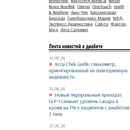
Medtronic
MicroTech Medical
Nissei
Novo Nordisk
Omron
OneTouch
Smith
& Nephew
Акку-Чек
Биосенсоран
Биоскан
Голобородько Мария
МЕД-
Экспресс-Диагностика
Салута
Фактор-
Мед
Элта Сателлит
14.06.26
Accu-Chek Guide: глюкометр,
ориентированный на повседневную
надёжность
14.06.26
Новый пероральный препарат
GLP-1 снижает уровень сахара в
крови на 7% у пациентов с диабетом
2 типа
13.06.26