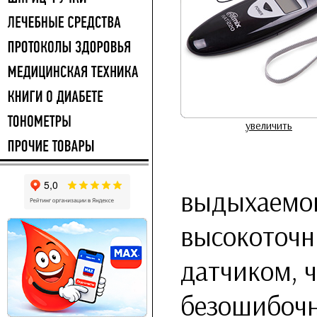
увеличить
выдыхаемог
высокоточ
датчиком, ч
безошибочн