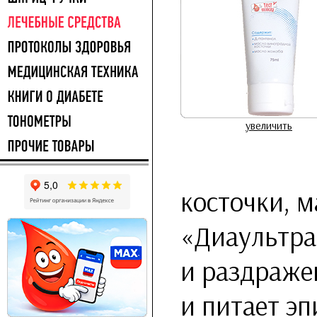
увеличить
косточки, 
«Диаультр
и раздраже
и питает э