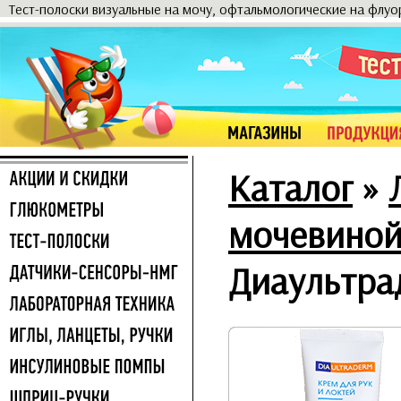
Тест-полоски визуальные на мочу, офтальмологические на флу
Каталог
»
мочевино
Диаультрад