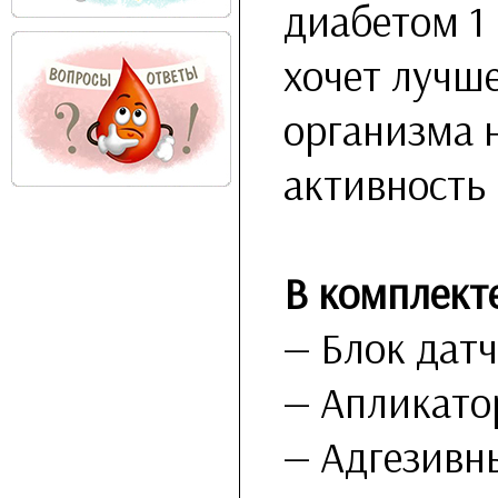
диабетом 1 
хочет лучш
организма 
активность 
В комплекте
— Блок дат
— Апликато
— Адгезивн