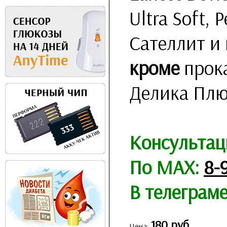
Ultra Soft, 
Сателлит и
кроме
прока
Делика Плю
Консультац
По MAX:
8-
В телеграм
180 руб.
Цена: