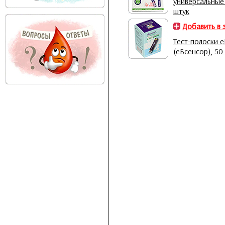
универсальные
штук
Добавить в 
Тест-полоски e
(еБсенсор), 50