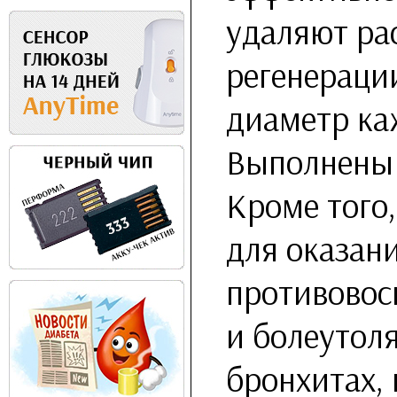
удаляют ра
регенерации
диаметр каж
Выполнены 
Кроме того
для оказан
противовос
и болеутол
бронхитах,