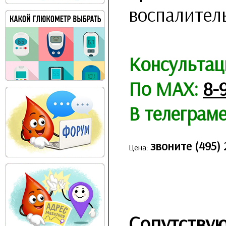
воспалител
Консультац
По MAX:
8-
В телеграм
звоните (495) 
Цена:
Сопутству