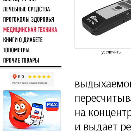
увеличить
выдыхаемог
пересчитыв
на концент
и выдает р