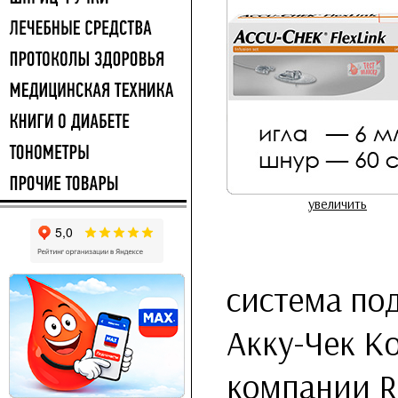
увеличить
система по
Акку-Чек К
компании Ro