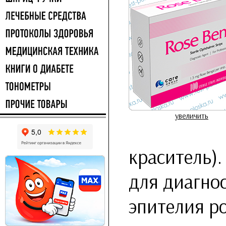
увеличить
краситель)
для диагно
эпителия р