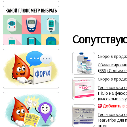
Сопутству
Скоро в прод
Сбалансирован
(BSS) Contasol
Скоро в прод
Тест-полоски 
HiGlo на флюо
(высокомолеку
Добавить в 
Тест-полоски 
TearStrips для
штук