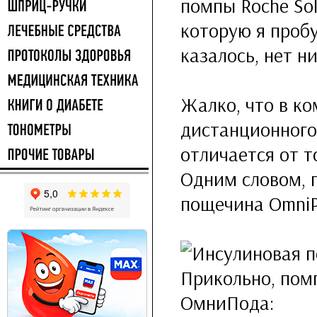
помпы Roche Sol
которую я проб
казалось, нет н
Жалко, что в ко
дистанционного 
отличается от т
Одним словом, 
пощечина OmniP
Прикольно, пом
ОмниПода: