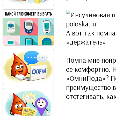
А вот так помпа
«держатель».
Помпа мне понр
ее комфортно. 
«ОмниПода»? По
преимущество в
отстегивать, ка