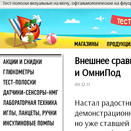
Тест-полоски визуальные на мочу, офтальмологические на флу
Внешнее срав
и ОмниПод
04.12.11
Настал радостны
демонстрационн
но уже ставшей