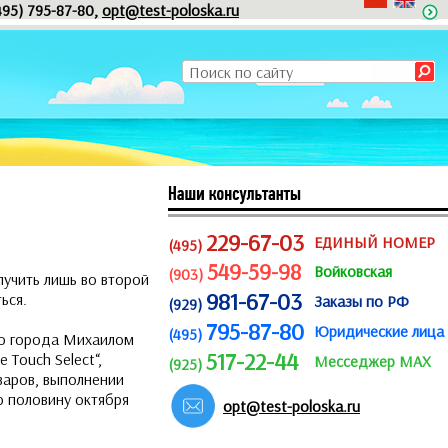
495) 795-87-80,
opt@test-poloska.ru
229-67-03
ЕДИНЫЙ НОМЕР
(495)
549-59-98
Войковская
(903)
лучить лишь во второй
981-67-03
ься.
Заказы по РФ
(929)
795-87-80
Юридические лица
(495)
ию города Михаилом
517-22-44
 Touch Select“,
Месседжер MAX
(925)
варов, выполнении
ю половину октября
opt@test-poloska.ru