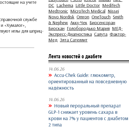
состоящие на учете
DC
Lachema
Little Doctor
MediTech
Medtronic
MicroTech Medical
Nissei
Novo Nordisk
Omron
OneTouch
Smith
 справочной службе
& Nephew
Акку-Чек
Биосенсоран
 и «Хумалог»,
Биоскан
Голобородько Мария
МЕД-
твуют иглы для шприц-
Экспресс-Диагностика
Салута
Фактор-
Мед
Элта Сателлит
14.06.26
Accu-Chek Guide: глюкометр,
ориентированный на повседневную
надёжность
14.06.26
Новый пероральный препарат
GLP-1 снижает уровень сахара в
крови на 7% у пациентов с диабетом
2 типа