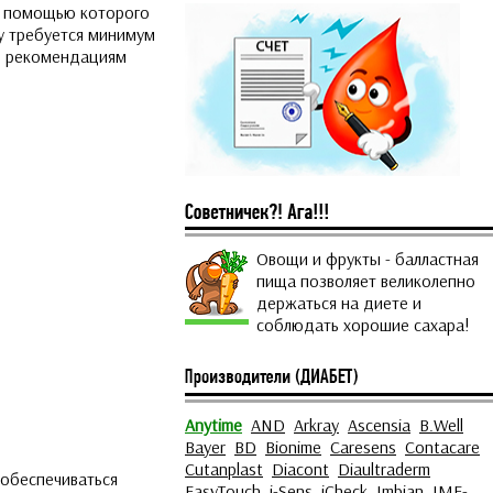
с помощью которого
у требуется минимум
ть рекомендациям
Овощи и фрукты - балластная
пища позволяет великолепно
держаться на диете и
соблюдать хорошие сахара!
Anytime
AND
Arkray
Ascensia
B.Well
Bayer
BD
Bionime
Caresens
Contacare
Cutanplast
Diacont
Diaultraderm
 обеспечиваться
EasyTouch
i-Sens
iCheck
Imbian
IME-