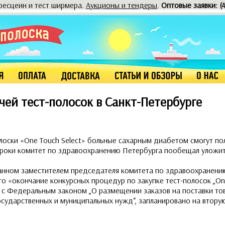
оресцеин и тест ширмера.
Аукционы и тендеры
.
Оптовые заявки: (
ей тест-полосок в Санкт-Петербурге
лоски «One Touch Select» больные сахарным диабетом смогут по
 сроки комитет по здравоохранению Петербурга пообещал уложит
санном заместителем председателя комитета по здравоохранен
о «окончание конкурсных процедур по закупке тест-полосок „One
 с Федеральным законом „О размещении заказов на поставки то
государственных и муниципальных нужд“, запланировано на втору