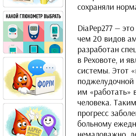
сохраняли норма
DiaPep277 — это
чем 20 видов а
разработан спе
в Реховоте, и я
системы. Этот 
поджелудочной 
им «работать» 
человека. Таким
прогресс забол
больному ежедн
немаловажно, де