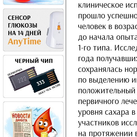
клиническое ис
прошло успешно
человек в возрас
до начала опыт
1-го
типа. Исслед
года получавших
сохранялась но
по выделению и
положительный 
первичного леч
уровня сахара в
участников иссл
на протяжении 