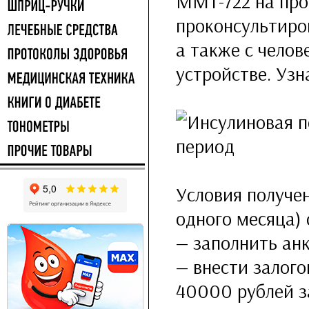
MMT-722 на про
проконсультиров
а также с чело
устройстве. Узн
Условия получе
одного месяца)
— заполнить ан
— внести залог
40000 рублей з