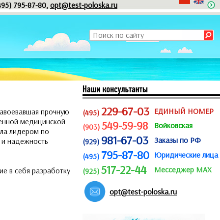
495) 795-87-80,
opt@test-poloska.ru
229-67-03
ЕДИНЫЙ НОМЕР
 завоевавшая прочную
(495)
венной медицинской
549-59-98
Войковская
(903)
ала лидером по
981-67-03
Заказы по РФ
к и надежность
(929)
795-87-80
Юридические лица
(495)
517-22-44
Месседжер MAX
е в себя разработку
(925)
opt@test-poloska.ru