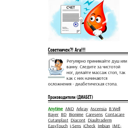
Регулярно принимайте душ или
ванну. Следите за чистотой
ног, делайте массаж стоп, так
как с них начинаются
осложнения - диабетическая стопа.
Anytime
AND
Arkray
Ascensia
B.Well
Bayer
BD
Bionime
Caresens
Contacare
Cutanplast
Diacont
Diaultraderm
EasyTouch
i-Sens
iCheck
Imbian
IME-