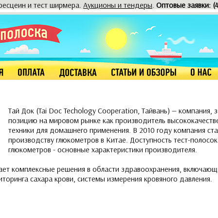
оресцеин и тест ширмера.
Аукционы и тендеры
.
Оптовые заявки: (
Тай Док (Tai Doc Techology Cooperation, Тайвань) — компания,
позицию на мировом рынке как производитель высококачест
техники для домашнего применения. В 2010 году компания ст
производству глюкометров в Китае. Доступность тест-полосо
глюкометров - основные характеристики производителя.
ает комплексные решения в области здравоохранения, включающи
торинга сахара крови, системы измерения кровяного давления.