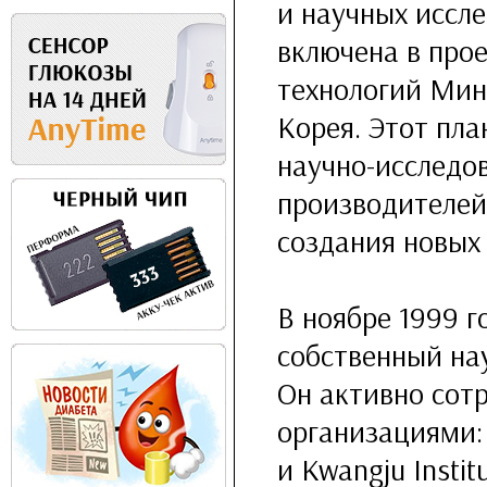
и научных иссле
включена в про
технологий Мин
Корея. Этот пл
научно-исследо
производителей
создания новых
В ноябре 1999 г
собственный нау
Он активно сот
организациями: S
и Kwangju Instit