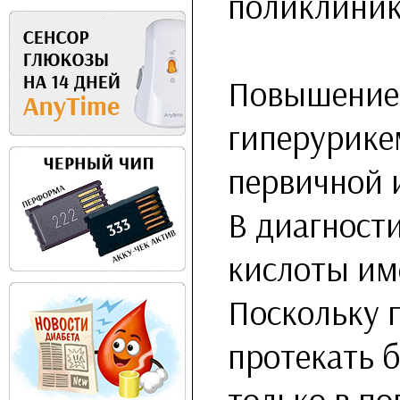
поликлиник
Повышение 
гиперурике
первичной 
В диагност
кислоты им
Поскольку 
протекать 
только в п