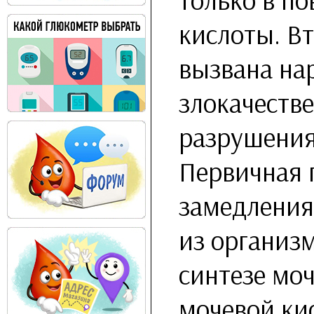
кислоты. В
вызвана на
злокачеств
разрушения
Первичная 
замедления
из организ
синтезе мо
мочевой ки