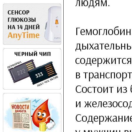
людям.
Гемоглобин 
дыхательны
содержится 
в транспорт
Состоит из 
и железосо
Содержание
у мужчин в