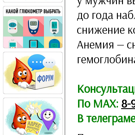
до года на
снижение к
Анемия — с
гемоглобина
Консультац
По MAX:
8-
В телеграм