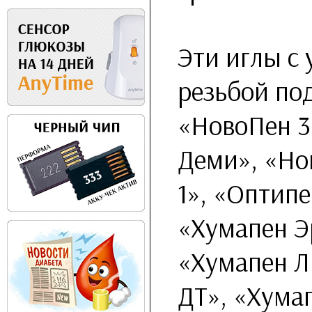
Эти иглы с
резьбой по
«НовоПен 3
Деми», «Но
1», «Оптипе
«Хумапен Эр
«Хумапен Л
ДТ», «Хума