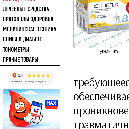
увеличить
требующеес
обеспечива
проникнове
травматично