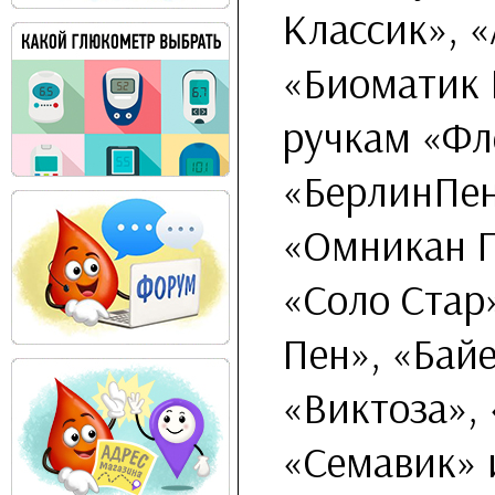
Классик», «
«Биоматик 
ручкам «Фл
«БерлинПен
«Омникан П
«Соло Стар
Пен», «Байе
«Виктоза»,
«Семавик» 