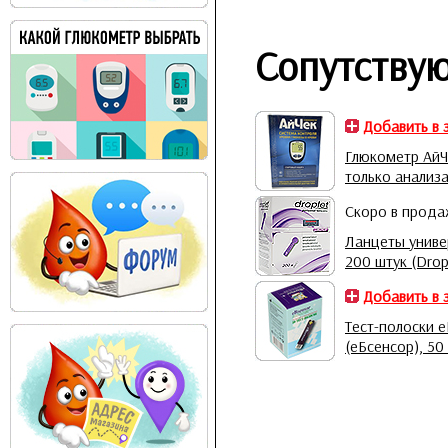
Сопутству
Добавить в 
Глюкометр АйЧе
только анализ
Скоро в прод
Ланцеты униве
200 штук (Drop
Добавить в 
Тест-полоски e
(еБсенсор), 50