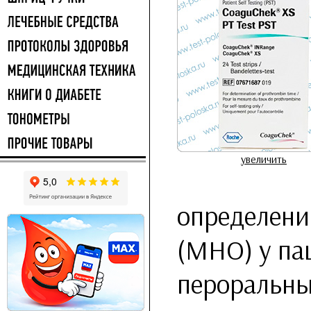
увеличить
определени
(МНО) у па
пероральны