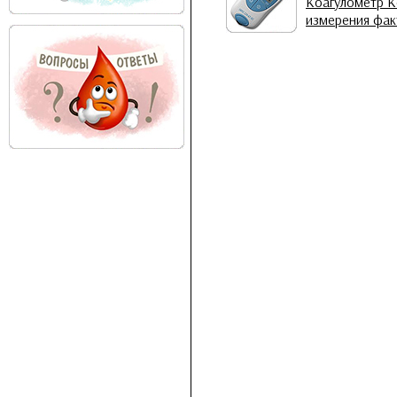
Коагулометр К
измерения фак