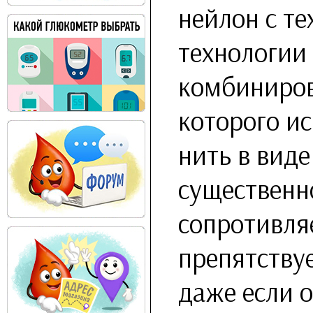
нейлон с те
технологии
комбиниров
которого и
нить в вид
существенн
сопротивля
препятству
даже если 